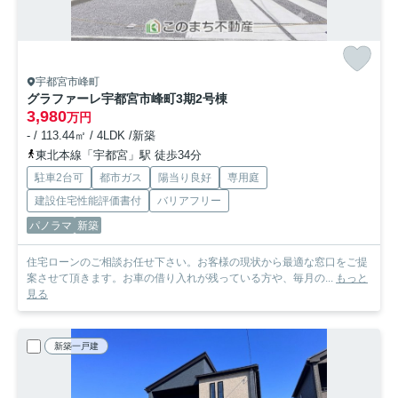
宇都宮市峰町
グラファーレ宇都宮市峰町3期
2号棟
3,980
万円
- / 113.44㎡ / 4LDK /新築
東北本線「宇都宮」駅 徒歩34分
駐車2台可
都市ガス
陽当り良好
専用庭
建設住宅性能評価書付
バリアフリー
パノラマ
新築
住宅ローンのご相談お任せ下さい。お客様の現状から最適な窓口をご提
案させて頂きます。お車の借り入れが残っている方や、毎月の...
もっと
見る
新築一戸建