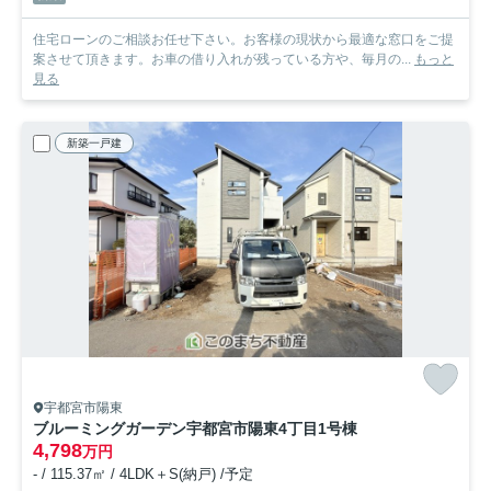
住宅ローンのご相談お任せ下さい。お客様の現状から最適な窓口をご提
案させて頂きます。お車の借り入れが残っている方や、毎月の...
もっと
見る
新築一戸建
宇都宮市陽東
ブルーミングガーデン宇都宮市陽東4丁目
1号棟
4,798
万円
- / 115.37㎡ / 4LDK＋S(納戸) /予定