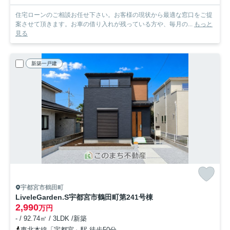
住宅ローンのご相談お任せ下さい。お客様の現状から最適な窓口をご提
案させて頂きます。お車の借り入れが残っている方や、毎月の...
もっと
見る
新築一戸建
宇都宮市鶴田町
LiveleGarden.S宇都宮市鶴田町第24
1号棟
2,990
万円
- / 92.74㎡ / 3LDK /新築
東北本線「宇都宮」駅 徒歩50分