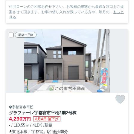
住宅ローンのご相談お任せ下さい。お客様の現状から最適な窓口をご提
案させて頂きます。お車の借り入れが残っている方や、毎月の...
もっと
見る
新築一戸建
宇都宮市平松
グラファーレ宇都宮市平松2期
2号棟
4,290
万円
8月4日 値下げ
- / 110.55㎡ / 4LDK /新築
東北本線「宇都宮」駅 徒歩38分