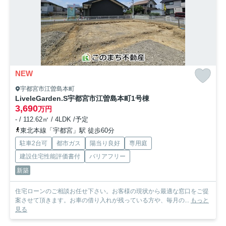
NEW
宇都宮市江曽島本町
LiveleGarden.S宇都宮市江曽島本町
1号棟
3,690
万円
- / 112.62㎡ / 4LDK /予定
東北本線「宇都宮」駅 徒歩60分
駐車2台可
都市ガス
陽当り良好
専用庭
建設住宅性能評価書付
バリアフリー
新築
住宅ローンのご相談お任せ下さい。お客様の現状から最適な窓口をご提
案させて頂きます。お車の借り入れが残っている方や、毎月の...
もっと
見る