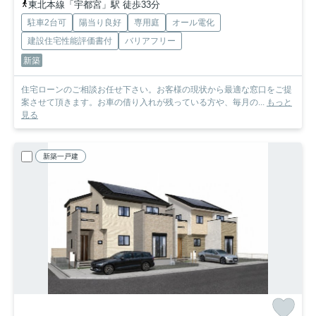
東北本線「宇都宮」駅 徒歩33分
駐車2台可
陽当り良好
専用庭
オール電化
建設住宅性能評価書付
バリアフリー
新築
住宅ローンのご相談お任せ下さい。お客様の現状から最適な窓口をご提
案させて頂きます。お車の借り入れが残っている方や、毎月の...
もっと
見る
新築一戸建