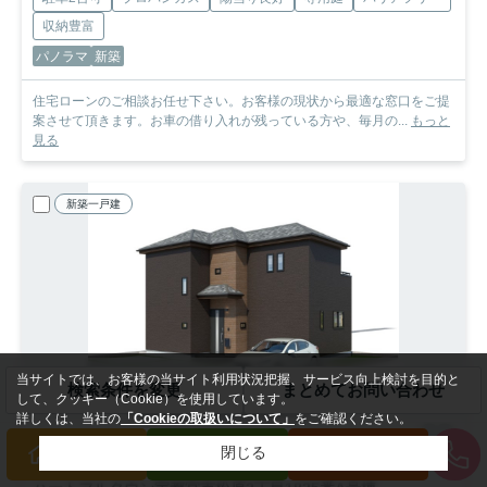
収納豊富
パノラマ
新築
住宅ローンのご相談お任せ下さい。お客様の現状から最適な窓口をご提
案させて頂きます。お車の借り入れが残っている方や、毎月の...
もっと
見る
新築一戸建
当サイトでは、お客様の当サイト利用状況把握、サービス向上検討を目的と
検索条件を変更
まとめてお問い合わせ
して、クッキー（Cookie）を使用しています。
詳しくは、当社の
「Cookieの取扱いについて」
をご確認ください。
閉じる
買いたい方
売りたい方
来店予約
宇都宮市松原