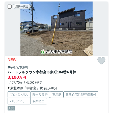
新築一戸建
NEW
宇都宮市東町
ハートフルタウン宇都宮市東町184番
A号棟
3,190
万円
- / 97.70㎡ / 4LDK /予定
東北本線「宇都宮」駅 徒歩40分
プロパンガス
陽当り良好
専用庭
建設住宅性能評価書付
バリアフリー
収納豊富
新築