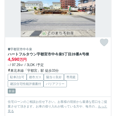
宇都宮市中今泉
ハートフルタウン宇都宮市中今泉5丁目28番
A号棟
4,590
万円
- / 97.29㎡ / 3LDK /予定
東北本線「宇都宮」駅 徒歩33分
駐車2台可
都市ガス
陽当り良好
専用庭
建設住宅性能評価書付
バリアフリー
新築
住宅ローンのご相談お任せ下さい。お客様の現状から最適な窓口をご提
案させて頂きます。お車の借り入れが残っている方や、毎月の...
もっと
見る