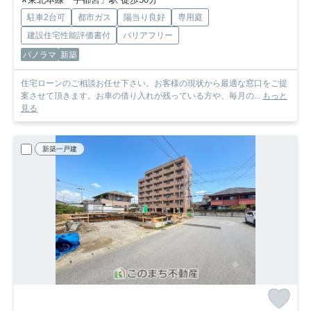
駐車2台可
都市ガス
陽当り良好
専用庭
建設住宅性能評価書付
バリアフリー
パノラマ
新築
住宅ローンのご相談お任せ下さい。お客様の現状から最適な窓口をご提
案させて頂きます。お車の借り入れが残っている方や、毎月の...
もっと
見る
新築一戸建