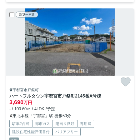
新築一戸建
宇都宮市戸祭町
ハートフルタウン宇都宮市戸祭町2145番
A号棟
3,690
万円
- / 100.60㎡ / 4LDK /予定
東北本線「宇都宮」駅 徒歩50分
駐車2台可
都市ガス
陽当り良好
専用庭
建設住宅性能評価書付
バリアフリー