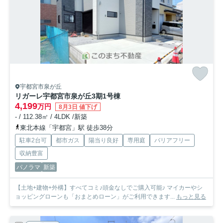
宇都宮市泉が丘
リガーレ宇都宮市泉が丘3期
1号棟
4,199
万円
8月3日 値下げ
- / 112.38㎡ / 4LDK /新築
東北本線「宇都宮」駅 徒歩38分
駐車2台可
都市ガス
陽当り良好
専用庭
バリアフリー
収納豊富
パノラマ
新築
【土地+建物+外構】すべてコミ♪頭金なしでご購入可能♪ マイカーやシ
ョッピングローンも「おまとめローン」がご利用できます...
もっと見る