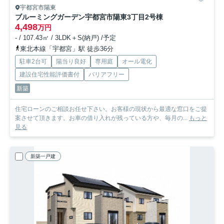
宇都宮市陽東
ブルーミングガーデン宇都宮市陽東3丁目
2号棟
4,498
万円
- / 107.43㎡ / 3LDK＋S(納戸) /予定
東北本線「宇都宮」駅 徒歩36分
駐車2台可
陽当り良好
専用庭
オール電化
建設住宅性能評価書付
バリアフリー
新築
住宅ローンのご相談お任せ下さい。お客様の現状から最適な窓口をご提
案させて頂きます。お車の借り入れが残っている方や、毎月の...
もっと
見る
新築一戸建