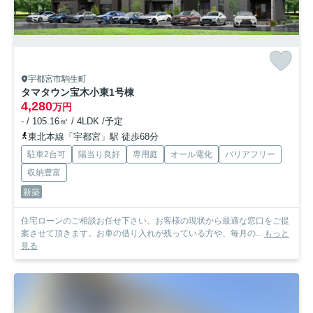
宇都宮市駒生町
タマタウン宝木小東
1号棟
4,280
万円
- / 105.16㎡ / 4LDK /予定
東北本線「宇都宮」駅 徒歩68分
駐車2台可
陽当り良好
専用庭
オール電化
バリアフリー
収納豊富
新築
住宅ローンのご相談お任せ下さい。お客様の現状から最適な窓口をご提
案させて頂きます。お車の借り入れが残っている方や、毎月の...
もっと
見る