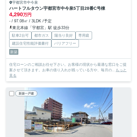
宇都宮市中今泉
ハートフルタウン宇都宮市中今泉5丁目28番
C号棟
4,290
万円
- / 97.08㎡ / 3LDK /予定
東北本線「宇都宮」駅 徒歩33分
駐車2台可
都市ガス
陽当り良好
専用庭
建設住宅性能評価書付
バリアフリー
新築
住宅ローンのご相談お任せ下さい。お客様の現状から最適な窓口をご提
案させて頂きます。お車の借り入れが残っている方や、毎月の...
もっと
見る
新築一戸建