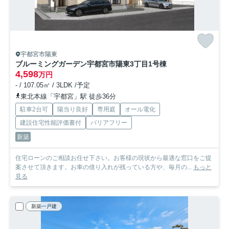
宇都宮市陽東
ブルーミングガーデン宇都宮市陽東3丁目
1号棟
4,598
万円
- / 107.05㎡ / 3LDK /予定
東北本線「宇都宮」駅 徒歩36分
駐車2台可
陽当り良好
専用庭
オール電化
建設住宅性能評価書付
バリアフリー
新築
住宅ローンのご相談お任せ下さい。お客様の現状から最適な窓口をご提
案させて頂きます。お車の借り入れが残っている方や、毎月の...
もっと
見る
新築一戸建