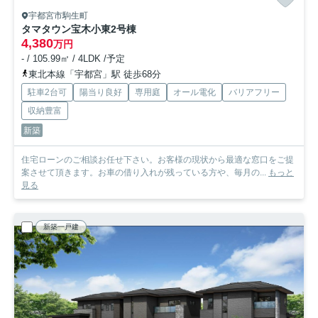
宇都宮市駒生町
タマタウン宝木小東
2号棟
4,380
万円
- / 105.99㎡ / 4LDK /予定
東北本線「宇都宮」駅 徒歩68分
駐車2台可
陽当り良好
専用庭
オール電化
バリアフリー
収納豊富
新築
住宅ローンのご相談お任せ下さい。お客様の現状から最適な窓口をご提
案させて頂きます。お車の借り入れが残っている方や、毎月の...
もっと
見る
新築一戸建