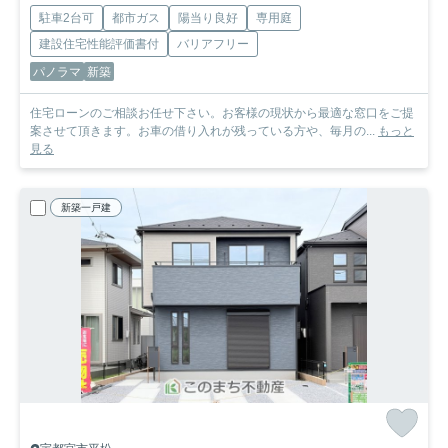
駐車2台可
都市ガス
陽当り良好
専用庭
建設住宅性能評価書付
バリアフリー
パノラマ
新築
住宅ローンのご相談お任せ下さい。お客様の現状から最適な窓口をご提
案させて頂きます。お車の借り入れが残っている方や、毎月の...
もっと
見る
新築一戸建