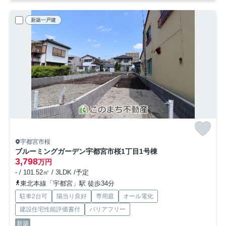
新築一戸建
宇都宮市桜
ブルーミングガーデン宇都宮市桜1丁目
1号棟
3,798
万円
- / 101.52㎡ / 3LDK /予定
東北本線「宇都宮」駅 徒歩34分
駐車2台可
陽当り良好
専用庭
オール電化
建設住宅性能評価書付
バリアフリー
新築