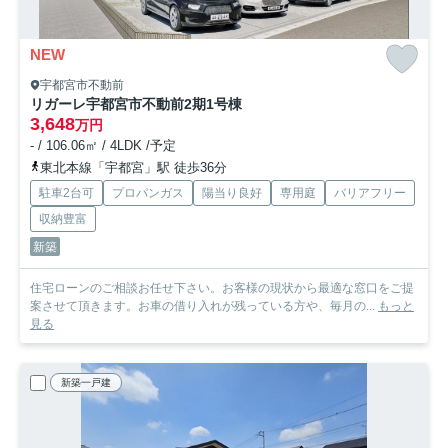
NEW
宇都宮市不動前
リガーレ宇都宮市不動前2期
1号棟
3,648
万円
- / 106.06㎡ / 4LDK /予定
東北本線「宇都宮」駅 徒歩36分
駐車2台可
プロパンガス
陽当り良好
専用庭
バリアフリー
収納豊富
新築
住宅ローンのご相談お任せ下さい。お客様の現状から最適な窓口をご提
案させて頂きます。お車の借り入れが残っている方や、毎月の...
もっと
見る
新築一戸建