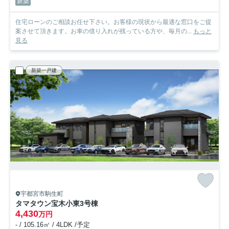
新築
住宅ローンのご相談お任せ下さい。お客様の現状から最適な窓口をご提
案させて頂きます。お車の借り入れが残っている方や、毎月の...
もっと
見る
新築一戸建
宇都宮市駒生町
タマタウン宝木小東
3号棟
4,430
万円
- / 105.16㎡ / 4LDK /予定