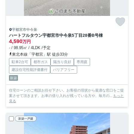
宇都宮市中今泉
ハートフルタウン宇都宮市中今泉5丁目28番
B号棟
4,590
万円
- / 98.95㎡ / 4LDK /予定
東北本線「宇都宮」駅 徒歩33分
駐車2台可
都市ガス
陽当り良好
専用庭
建設住宅性能評価書付
バリアフリー
新築
住宅ローンのご相談お任せ下さい。お客様の現状から最適な窓口をご提
案させて頂きます。お車の借り入れが残っている方や、毎月の...
もっと
見る
新築一戸建