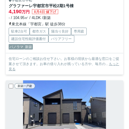
宇都宮市平松
グラファーレ宇都宮市平松2期
1号棟
4,190
万円
8月4日 値下げ
- / 104.95㎡ / 4LDK /新築
東北本線「宇都宮」駅 徒歩38分
駐車2台可
都市ガス
陽当り良好
専用庭
建設住宅性能評価書付
バリアフリー
パノラマ
新築
住宅ローンのご相談お任せ下さい。お客様の現状から最適な窓口をご提
案させて頂きます。お車の借り入れが残っている方や、毎月の...
もっと
見る
新築一戸建