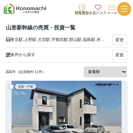
閲覧履歴
お気に入り
メール
山形新幹線の売買・投資一覧
東京駅,上野駅,大宮駅,宇都宮駅,郡山駅,福島駅,米沢駅,高畠駅,赤湯駅,かみのやま温泉駅,山形駅,天童駅,さくらんぼ東根駅,村山駅,大石田駅,新庄駅
変更
条件から探す
変更
221
件（会員物件 11件）
新築一戸建