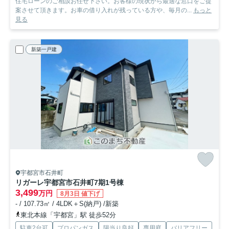
住宅ローンのご相談お任せ下さい。お客様の現状から最適な窓口をご提
案させて頂きます。お車の借り入れが残っている方や、毎月の...
もっと
見る
新築一戸建
宇都宮市石井町
リガーレ宇都宮市石井町7期
1号棟
3,499
万円
8月3日 値下げ
- / 107.73㎡ / 4LDK＋S(納戸) /新築
東北本線「宇都宮」駅 徒歩52分
駐車2台可
プロパンガス
陽当り良好
専用庭
バリアフリー