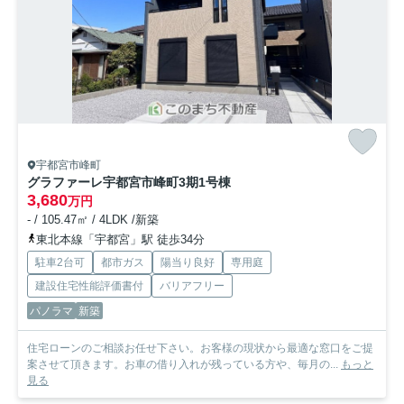
宇都宮市峰町
グラファーレ宇都宮市峰町3期
1号棟
3,680
万円
- / 105.47㎡ / 4LDK /新築
東北本線「宇都宮」駅 徒歩34分
駐車2台可
都市ガス
陽当り良好
専用庭
建設住宅性能評価書付
バリアフリー
パノラマ
新築
住宅ローンのご相談お任せ下さい。お客様の現状から最適な窓口をご提
案させて頂きます。お車の借り入れが残っている方や、毎月の...
もっと
見る