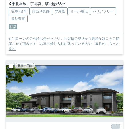
東北本線「宇都宮」駅 徒歩68分
駐車2台可
陽当り良好
専用庭
オール電化
バリアフリー
収納豊富
新築
住宅ローンのご相談お任せ下さい。お客様の現状から最適な窓口をご提
案させて頂きます。お車の借り入れが残っている方や、毎月の...
もっと
見る
新築一戸建