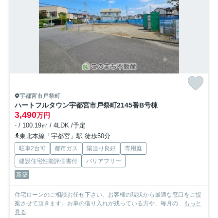
宇都宮市戸祭町
ハートフルタウン宇都宮市戸祭町2145番
B号棟
3,490
万円
- / 100.19㎡ / 4LDK /予定
東北本線「宇都宮」駅 徒歩50分
駐車2台可
都市ガス
陽当り良好
専用庭
建設住宅性能評価書付
バリアフリー
新築
住宅ローンのご相談お任せ下さい。お客様の現状から最適な窓口をご提
案させて頂きます。お車の借り入れが残っている方や、毎月の...
もっと
見る