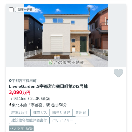
新築一戸建
宇都宮市鶴田町
LiveleGarden.S宇都宮市鶴田町第24
2号棟
3,090
万円
- / 93.15㎡ / 3LDK /新築
東北本線「宇都宮」駅 徒歩50分
駐車2台可
都市ガス
陽当り良好
専用庭
建設住宅性能評価書付
バリアフリー
パノラマ
新築