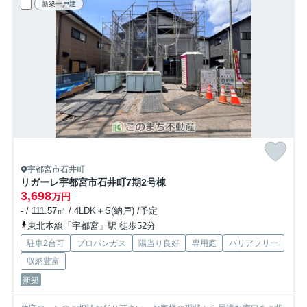
新築一戸建
宇都宮市石井町
リガーレ宇都宮市石井町7期
2号棟
3,698
万円
- / 111.57㎡ / 4LDK＋S(納戸) /予定
東北本線「宇都宮」駅 徒歩52分
駐車2台可
プロパンガス
陽当り良好
専用庭
バリアフリー
収納豊富
新築