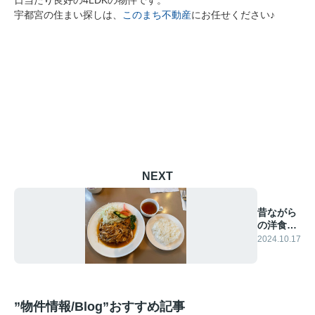
日当たり良好の4LDKの物件です。
宇都宮の住まい探しは、
このまち不動産
にお任せください♪
NEXT
昔ながら
の洋食屋
さん
2024.10.17
”物件情報/Blog”おすすめ記事