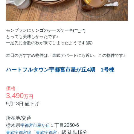
モンブランにリンゴのチーズケーキ(*^_^*)
とっても美味しかったです♪
一足先に食欲の秋が来てしまったようです(笑)
本日のおすすめ物件は、東武デパートにも近い、この物件です♪
ハートフルタウン宇都宮市星が丘4期 1号棟
価格
3,490
万円
9月13日 値下げ
所在地/交通
栃木県
１丁目2050-6
宇都宮市
星が丘
「
」駅 徒歩19分
東武宇都宮線
東武宇都宮