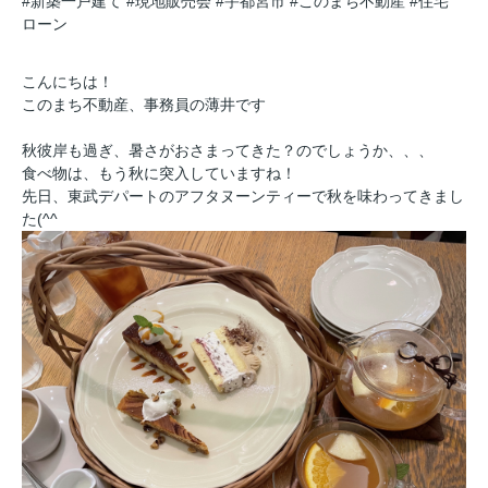
#新築一戸建て
#現地販売会
#宇都宮市
#このまち不動産
#住宅
ローン
こんにちは！
このまち不動産、事務員の薄井です
秋彼岸も過ぎ、暑さがおさまってきた？のでしょうか、、、
食べ物は、もう秋に突入していますね！
先日、東武デパートのアフタヌーンティーで秋を味わってきまし
た(^^