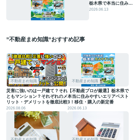
栃木県で本当に住みや
すいエリアベスト3！
2026.06.13
移住・購入の新定番
”不動産まめ知識”おすすめ記事
不動産まめ知識
不動産まめ知識
災害に強いのは一戸建て？それ
【不動産プロが厳選】栃木県で
ともマンション？それぞれのメ
本当に住みやすいエリアベスト
リット・デメリットを徹底比較
3！移住・購入の新定番
2026.08.06
2026.06.13
不動産まめ知識
不動産まめ知識