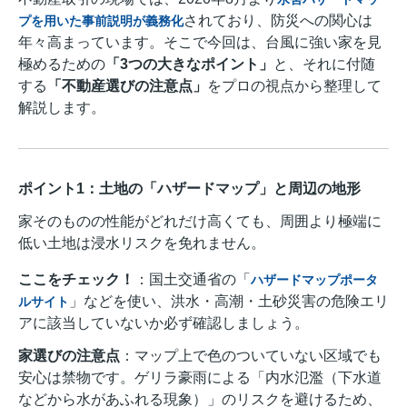
されており、防災への関心は
プを用いた事前説明が義務化
年々高まっています
。そこで今回は、台風に強い家を見
極めるための
「3つの大きなポイント」
と、それに付随
する
「不動産選びの注意点」
をプロの視点から整理して
解説します。
ポイント1：土地の「ハザードマップ」と周辺の地形
家そのものの性能がどれだけ高くても、周囲より極端に
低い土地は浸水リスクを免れません。
ここをチェック！
：国土交通省の「
ハザードマップポータ
」などを使い、洪水・高潮・土砂災害の危険エリ
ルサイト
アに該当していないか必ず確認しましょう。
家選びの注意点
：マップ上で色のついていない区域でも
安心は禁物です。ゲリラ豪雨による「内水氾濫（下水道
などから水があふれる現象）」のリスクを避けるため、