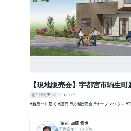
【現地販売会】宇都宮市駒生町
物件情報/Blog
2021.07.05
#新築一戸建て
#建売
#現地販売会
#オープンハウス
#
加藤 哲也
筆者
不動産キャリア20年