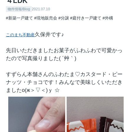
４LDK
物件情報/Blog
2021.07.10
#新築一戸建て
#現地販売会
#分譲
#庭付き一戸建て
#外構
久保井です♪
このまち不動産
先日いただきましたお菓子がふわふわで可愛かっ
たので写真撮りました( ´艸｀)
すずらん本舗さんのふわたま♡カスタード・ピー
ナッツ・チョコです！みんなで美味しくいただき
ましたо(ж＞▽＜)ｙ ☆