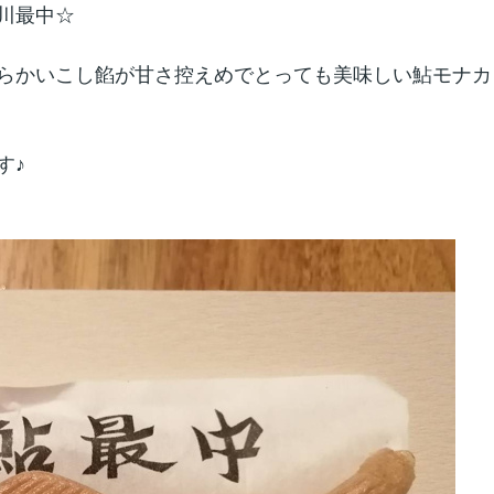
川最中☆
らかいこし餡が甘さ控えめでとっても美味しい鮎モナカ
す♪