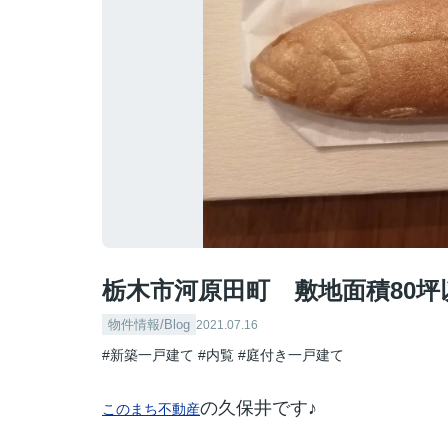
栃木市河原田町 敷地面積80
物件情報/Blog
2021.07.16
#新築一戸建て
#内覧
#庭付き一戸建て
の久保井です♪
このまち不動産