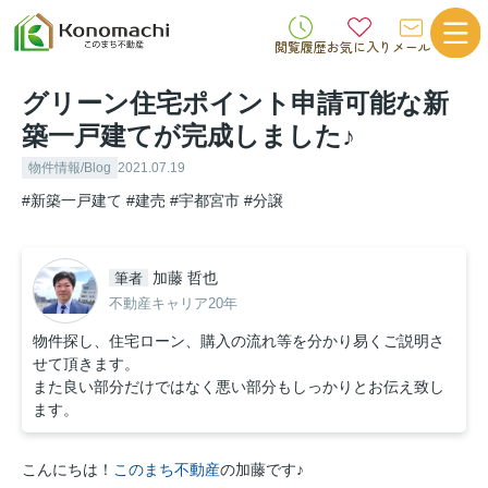
閲覧履歴
お気に入り
メール
グリーン住宅ポイント申請可能な新
築一戸建てが完成しました♪
物件情報/Blog
2021.07.19
#新築一戸建て
#建売
#宇都宮市
#分譲
加藤 哲也
筆者
不動産キャリア20年
物件探し、住宅ローン、購入の流れ等を分かり易くご説明さ
せて頂きます。
また良い部分だけではなく悪い部分もしっかりとお伝え致し
ます。
こんにちは！
このまち不動産
の加藤です♪