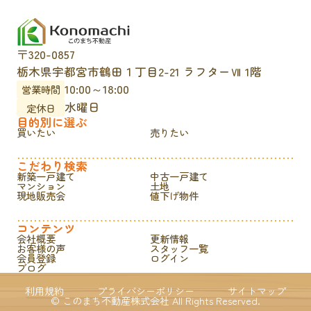
〒320-0857
栃木県宇都宮市鶴田１丁目2-21 ラフターⅦ 1階
10:00～18:00
営業時間
水曜日
定休日
目的別に選ぶ
買いたい
売りたい
こだわり検索
新築一戸建て
中古一戸建て
マンション
土地
現地販売会
値下げ物件
コンテンツ
会社概要
更新情報
お客様の声
スタッフ一覧
会員登録
ログイン
ブログ
利用規約
プライバシーポリシー
サイトマップ
© このまち不動産株式会社 All Rights Reserved.