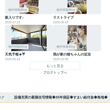
物件情報/Blog
物件情報/Blog
新入りです♪
ラストライブ
2026.07.10
2026.06.19
物件情報/Blog
物件情報/Blog
天気予報☀️☔
我が家の猫ちゃんの近況
2026.05.24
2026.03.08
もっと見る
ブログトップへ
ログ
設備充実の新築住宅情報◆35年保証◆すまい給付金◆角地◆