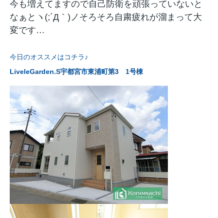
今も増えてますので自己防衛を頑張っていないと
なぁとヽ(;´Д｀)ノそろそろ自粛疲れが溜まって大
変です…
今日のオススメはコチラ♪
LiveleGarden.S宇都宮市東浦町第3 1号棟