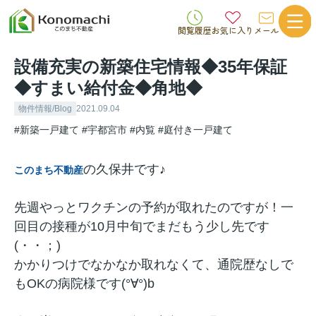
閲覧履歴
お気に入り
メール
設備充実の新築住宅情報◆35年保証
◆すまい給付金◆角地◆
物件情報/Blog
2021.09.04
#新築一戸建て
#宇都宮市
#内覧
#庭付き一戸建て
の久保井です♪
このまち不動産
先週やっとワクチンの予約が取れたのですが！一
回目の接種が10月中旬でまだもう少し先です
(・・；)
かかりつけでなかなか取れなくて、通院歴なしで
もOKの病院様です(°∀°)b