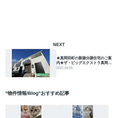
NEXT
★真岡田町の新築分譲住宅のご案
内★ザ・ビッグエクストラ真岡店
まで徒歩9分♪
2021.09.05
”物件情報/Blog”おすすめ記事