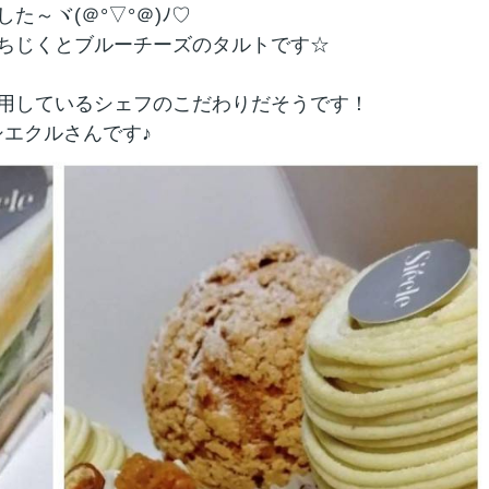
～ヾ(＠°▽°＠)ﾉ♡
ちじくとブルーチーズのタルトです☆
用しているシェフのこだわりだそうです！
シエクルさんです♪