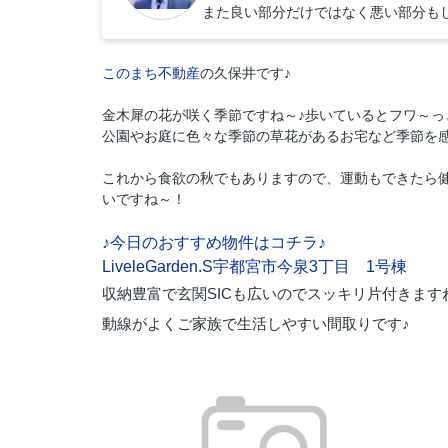
また良い部分だけではなく悪い部分も
このまち不動産
の久保井です♪
金木犀の花が咲く季節ですね～♪歩いているとフワ～っ
公園やお庭に色々な季節の草花があるお宅など季節を感じ
これから食欲の秋でもありますので、運動もできたら
いですね～！
♪今日のおすすめ物件はコチラ♪
LiveleGarden.S宇都宮市今泉3丁目 1号棟
収納豊富で玄関SICも広いのでスッキリ片付きます
動線がよくご家族で生活しやすい間取りです♪