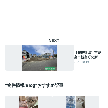
NEXT
【新規現場】宇都
宮市新富町の新築
物件が販売開始に
2021.10.10
なりました！
”物件情報/Blog”おすすめ記事