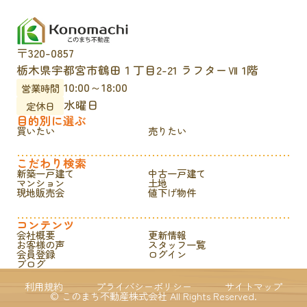
〒320-0857
栃木県宇都宮市鶴田１丁目2-21 ラフターⅦ 1階
10:00～18:00
営業時間
水曜日
定休日
目的別に選ぶ
買いたい
売りたい
こだわり検索
新築一戸建て
中古一戸建て
マンション
土地
現地販売会
値下げ物件
コンテンツ
会社概要
更新情報
お客様の声
スタッフ一覧
会員登録
ログイン
ブログ
利用規約
プライバシーポリシー
サイトマップ
© このまち不動産株式会社 All Rights Reserved.