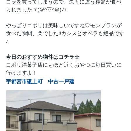
コラを買ってしまうので、久々に違う種類が食べ
られましたヾ(＠^▽^＠)ﾉ♪
やっぱりコボリは美味しいですね♡モンブランが
食べた瞬間、栗でした‼カシスとオペラも絶品です
♪
今日のおすすめ物件はコチラ☆
コボリ洋菓子店にもほど近くおやつに毎日買いに
行けますよ！
宇都宮市砥上町 中古一戸建