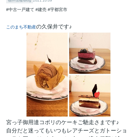
物件情報/Blog
2021.10.09
#中古一戸建て
#建売
#宇都宮市
の久保井です♪
このまち不動産
宮っ子御用達コボリのケーキご馳走さまです♪
自分だと迷ってもいつもレアチーズとガトーショ