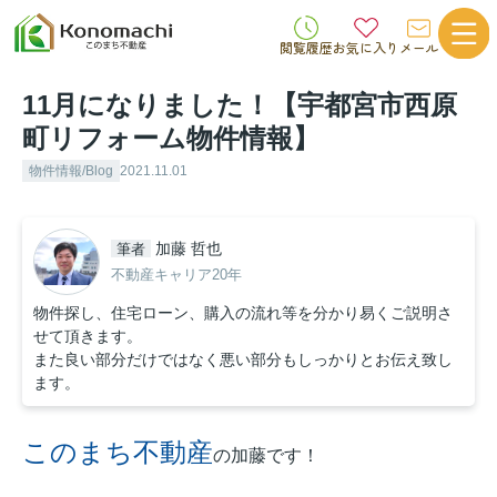
閲覧履歴
お気に入り
メール
11月になりました！【宇都宮市西原
町リフォーム物件情報】
物件情報/Blog
2021.11.01
加藤 哲也
筆者
不動産キャリア20年
物件探し、住宅ローン、購入の流れ等を分かり易くご説明さ
せて頂きます。
また良い部分だけではなく悪い部分もしっかりとお伝え致し
ます。
このまち不動産
の加藤です！