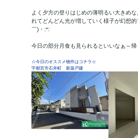
よく夕方の登りはじめの薄明るい大きめな
れてどんどん光が増していく様子が幻想的で
￣)・:*:
今日の部分月食も見られるといいなぁ～帰り
☆今日のオススメ物件はコチラ☆
宇都宮市石井町 新築戸建