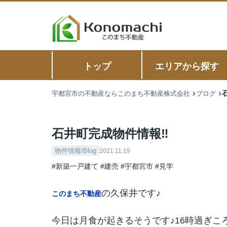
トップ
エリアから探す
宇都宮市の不動産ならこのまち不動産株式会社
ブログ
石井町完成物件情報‼
物件情報/Blog
2021.11.19
#新築一戸建て
#建売
#宇都宮市
#見学
の久保井です♪
このまち不動産
今日は月食が起きるそうです♪16時過ぎこ