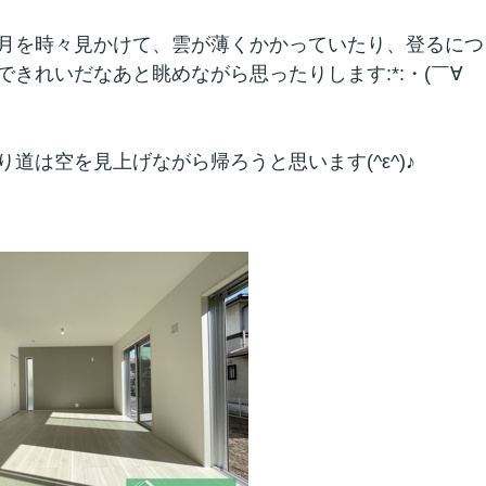
月を時々見かけて、雲が薄くかかっていたり、登るにつ
きれいだなあと眺めながら思ったりします:*:・(￣∀
道は空を見上げながら帰ろうと思います(^ε^)♪