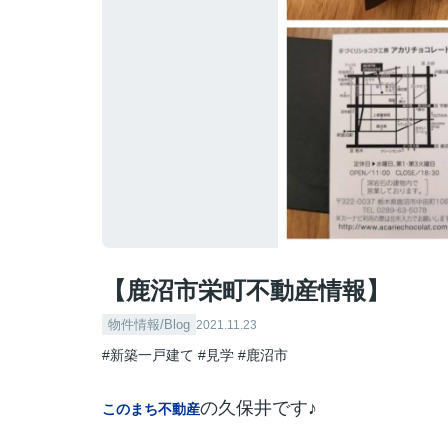
【鹿沼市栄町不動産情報】
物件情報/Blog
2021.11.23
#新築一戸建て
#見学
#鹿沼市
の久保井です♪
このまち不動産