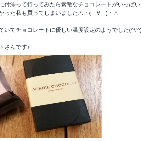
に付添って行ってみたら素敵なチョコレートがいっぱい
私も買ってしまいました:*:・(￣∀￣)・:*:
いてチョコレートに優しい温度設定のようでした(^∇^
トさんです♪