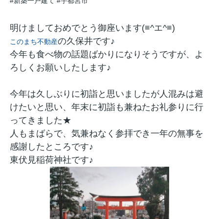
#新築一戸建て
#宇都宮市
明けましておめでとう御座います(≡^エ^≡)
の久保井です♪
このまち不動産
今年も食べ物の話題ばかりになりそうですが、よ
ろしくお願いしたします♪
今年は久しぶりに初詣と思いましたが人混みは避
けたいと思い、年末に初詣も兼ねたお礼参りに行
ってきました★
人もまばらで、気兼ねなく参拝でき一年の無事を
感謝したところです♪
東伏見稲荷神社です♪