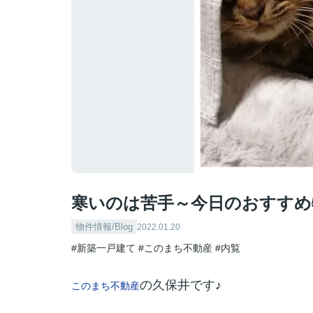
寒いのは苦手～今日のおすすめ
物件情報/Blog
2022.01.20
#新築一戸建て
#このまち不動産
#内覧
の久保井です♪
このまち不動産