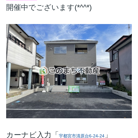
開催中でございます(*^^*)
カーナビ入力「
」
宇都宮市清原台6-24-24