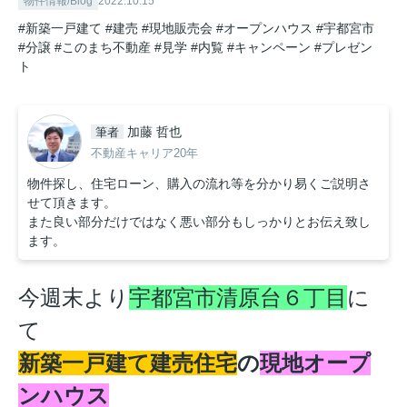
物件情報/Blog
2022.10.15
#新築一戸建て
#建売
#現地販売会
#オープンハウス
#宇都宮市
#分譲
#このまち不動産
#見学
#内覧
#キャンペーン
#プレゼン
ト
加藤 哲也
筆者
不動産キャリア20年
物件探し、住宅ローン、購入の流れ等を分かり易くご説明さ
せて頂きます。
また良い部分だけではなく悪い部分もしっかりとお伝え致し
ます。
今週末より
宇都宮市清原台６丁目
に
て
新築一戸建て建売住宅
の
現地オープ
ンハウス