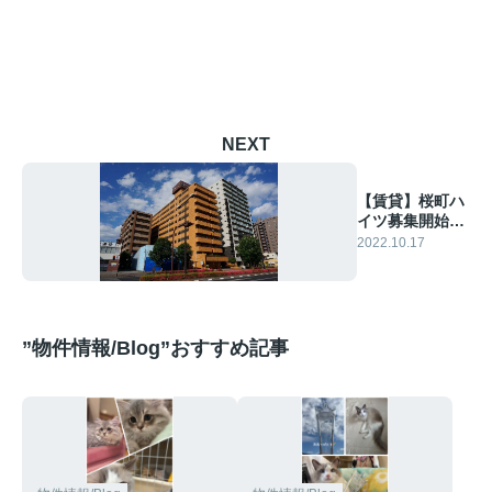
NEXT
【賃貸】桜町ハ
イツ募集開始で
す♪
2022.10.17
”物件情報/Blog”おすすめ記事