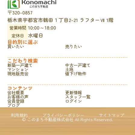
〒320-0857
栃木県宇都宮市鶴田１丁目2-21 ラフターⅦ 1階
10:00～18:00
営業時間
水曜日
定休日
目的別に選ぶ
買いたい
売りたい
こだわり検索
新築一戸建て
中古一戸建て
マンション
土地
現地販売会
値下げ物件
コンテンツ
会社概要
更新情報
お客様の声
スタッフ一覧
会員登録
ログイン
ブログ
利用規約
プライバシーポリシー
サイトマップ
© このまち不動産株式会社 All Rights Reserved.