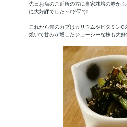
先日お店のご近所の方に自家栽培の赤かぶ
に大好評でした～o(^▽^)o
これから旬のカブはカリウムやビタミンC
焼いて甘みが増したジューシーな株も大好物で