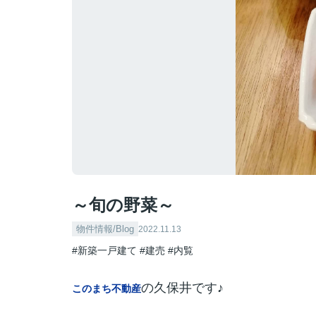
～旬の野菜～
物件情報/Blog
2022.11.13
#新築一戸建て
#建売
#内覧
の久保井です♪
このまち不動産