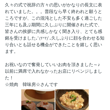
久々の式で祝辞の方々の思いがかなりの長文に表
れていました。。。普段なら早く終われと願うと
ころですが、この混沌とした不安も多く過ごした
三年にも及ぶ期間に久しぶりに開催された式で、
皆さんの挨拶に共感しかなく聞き入り、とても感
銘を受けました
久しぶりに顔を合わせる知
｡ﾟ(T^T)ﾟ｡
り合いとも話せる機会ができたことを嬉しく思い
ます。
お祝いなので奮発していいお肉を頂きました～♪
以前に満席で入れなかったお店にリベンジしまし
た！
☆焼肉 韓味房☆さんです