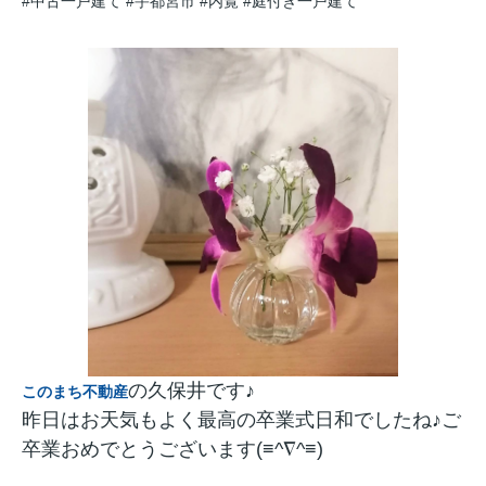
#中古一戸建て
#宇都宮市
#内覧
#庭付き一戸建て
の久保井です♪
このまち不動産
昨日はお天気もよく最高の卒業式日和でしたね♪ご
卒業おめでとうございます(≡^∇^≡)