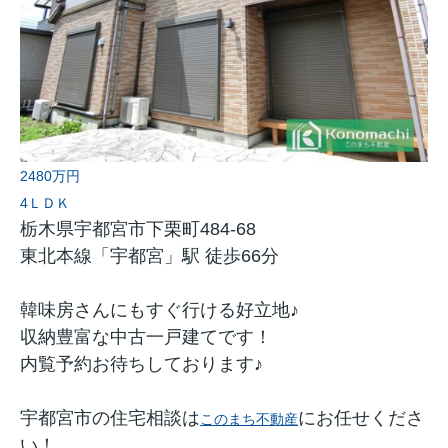
2480万円
4ＬＤＫ
栃木県宇都宮市下栗町484-68
東北本線「宇都宮」駅 徒歩66分
韓味房さんにもすぐ行ける好立地♪
収納豊富な中古一戸建てです！
内覧予約お待ちしております♪
宇都宮市の住宅相談は
にお任せくださ
このまち不動産
い！