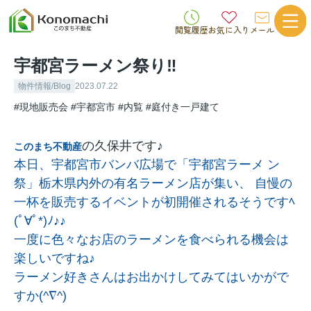
閲覧履歴
お気に入り
メール
宇都宮ラーメン祭り‼
物件情報/Blog
2023.07.22
#現地販売会
#宇都宮市
#内覧
#庭付き一戸建て
の久保井です♪
このまち不動産
本日、宇都宮市バンバ広場で「宇都宮ラーメ ン
祭」栃木県内外の有名ラーメン店が集い、 自慢の
一杯を販売するイベントが初開催されるそうですﾍ
(ﾟ∀ﾟ*)ﾉ♪♪
一度に色々なお店のラーメンを食べられる機会は
楽しいですね♪
ラーメン好きさんはお出かけしてみてはいかがで
すか(^∇^)