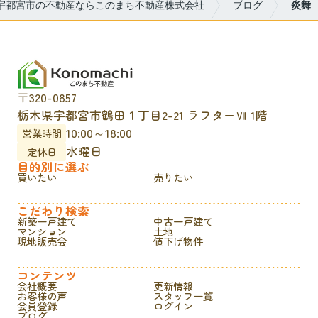
宇都宮市の不動産ならこのまち不動産株式会社
ブログ
炎舞
〒320-0857
栃木県宇都宮市鶴田１丁目2-21 ラフターⅦ 1階
10:00～18:00
営業時間
水曜日
定休日
目的別に選ぶ
買いたい
売りたい
こだわり検索
新築一戸建て
中古一戸建て
マンション
土地
現地販売会
値下げ物件
コンテンツ
会社概要
更新情報
お客様の声
スタッフ一覧
会員登録
ログイン
ブログ