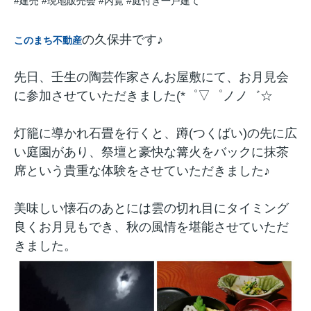
#建売
#現地販売会
#内覧
#庭付き一戸建て
の久保井です♪
このまち不動産
先日、壬生の陶芸作家さんお屋敷にて、お
月見会
に参加させていただきました(*゜▽゜ノノ゛☆
灯籠に導かれ石畳を行くと、蹲(つくばい)の先に広
い庭園があり、祭壇と豪快な篝火をバックに抹茶
席という貴重な体験をさせていただきました♪
美味しい懐石のあとには雲の切れ目にタイミング
良くお月見もでき、秋の風情を堪能させていただ
きました。