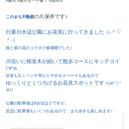
#建売
#庭付き一戸建て
#真岡市
の久保井です♪
このまち不動産
行屋川水辺公園にお花見に行ってきました
（‐＾▽
＾‐）
桜と菜の花のコラボで春満開でした♪
川沿いに桜並木が続いて散歩コースにモッテコイ
(°∀°)b
歩道も広くベンチ等ひとやすみスペースもあるので
ゆっくりとくつろげるお花見スポットです
ヾ(＠°▽°
＠)ﾉ
公園の駐車場は8台位ほどですが、
近辺に駐車場もいくつかあるので、まち歩きも楽しめます♪