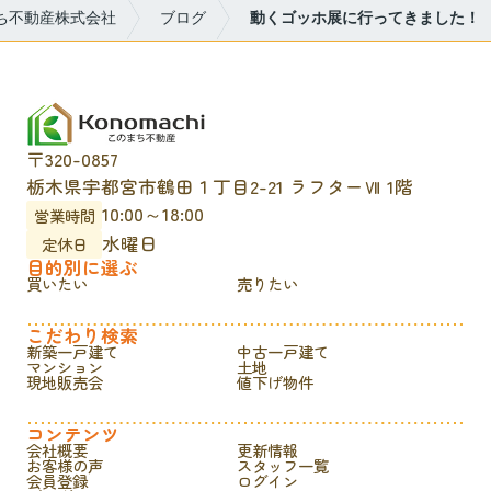
ち不動産株式会社
ブログ
動くゴッホ展に行ってきました！
〒320-0857
栃木県宇都宮市鶴田１丁目2-21 ラフターⅦ 1階
10:00～18:00
営業時間
水曜日
定休日
目的別に選ぶ
買いたい
売りたい
こだわり検索
新築一戸建て
中古一戸建て
マンション
土地
現地販売会
値下げ物件
コンテンツ
会社概要
更新情報
お客様の声
スタッフ一覧
会員登録
ログイン