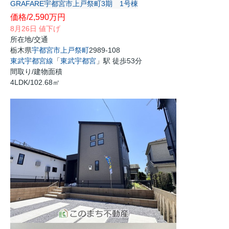
GRAFARE宇都宮市上戸祭町3期 1号棟
価格/
2,590
万円
8月26日 値下げ
所在地/交通
栃木県
宇都宮市
上戸祭町
2989-108
東武宇都宮線
「
東武宇都宮
」駅 徒歩53分
間取り/建物面積
4LDK/102.68㎡