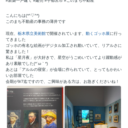
#新築一戸建て
#建売
#宇都宮市
#このまち不動産
こんにちは(*^▽^*)
このまち不動産の事務の薄井です
現在、
栃木県立美術館
で開催されています、
動くゴッホ展
に行っ
てきました
ゴッホの有名な絵画がデジタル加工され動いていて、リアルさに
驚きました！
私は「星月夜」が大好きで、星空がうごめいていてより躍動感が
あり素敵でした(*´ω｀*)
あとは「アルルの寝室」が会場に作られていて、とってもかわい
いお部屋でした
会期が9/7迄ですので、ご興味がある方は、お急ぎくださいね！