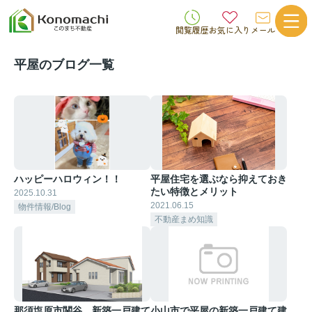
閲覧履歴
お気に入り
メール
平屋のブログ一覧
ハッピーハロウィン！！
平屋住宅を選ぶなら抑えておき
たい特徴とメリット
2025.10.31
2021.06.15
物件情報/Blog
不動産まめ知識
那須塩原市関谷 新築一戸建て
小山市で平屋の新築一戸建て建