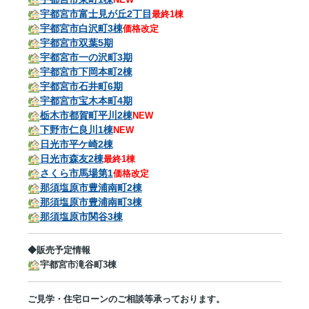
宇都宮市富士見が丘2丁目
最終1棟
宇都宮市白沢町3棟
価格改定
宇都宮市双葉5期
宇都宮市一の沢町3期
宇都宮市下岡本町2棟
宇都宮市石井町6期
宇都宮市宝木本町4期
栃木市都賀町平川2棟
NEW
下野市仁良川1棟
NEW
日光市平ケ崎2棟
日光市森友2棟
最終1棟
さくら市馬場第1
価格改定
那須塩原市豊浦南町2棟
那須塩原市豊浦南町3棟
那須塩原市関谷3棟
◆販売予定情報
宇都宮市滝谷町3棟
ご見学・住宅ローンのご相談等承っております。