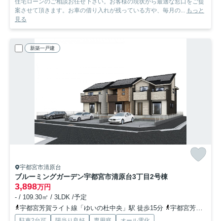
住宅ローンのご相談お任せ下さい。お客様の現状から最適な窓口をご提
案させて頂きます。お車の借り入れが残っている方や、毎月の...
もっと
見る
新築一戸建
宇都宮市清原台
ブルーミングガーデン宇都宮市清原台3丁目
2号棟
3,898
万円
- / 109.30㎡ / 3LDK /予定
宇都宮芳賀ライト線「ゆいの杜中央」駅 徒歩15分
宇都宮芳賀ライト線「グリーンスタジアム前」駅 徒歩16分
駐車2台可
陽当り良好
専用庭
オール電化