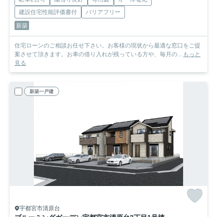
建設住宅性能評価書付
バリアフリー
新築
住宅ローンのご相談お任せ下さい。お客様の現状から最適な窓口をご提
案させて頂きます。お車の借り入れが残っている方や、毎月の...
もっと
見る
新築一戸建
宇都宮市清原台