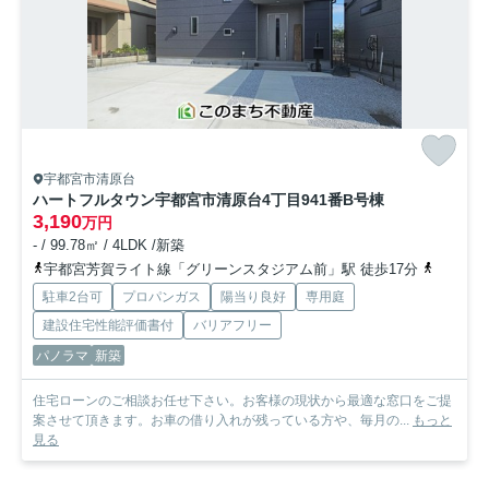
宇都宮市清原台
ハートフルタウン宇都宮市清原台4丁目941番
B号棟
3,190
万円
- / 99.78㎡ / 4LDK /新築
宇都宮芳賀ライト線「グリーンスタジアム前」駅 徒歩17分
宇都宮芳
駐車2台可
プロパンガス
陽当り良好
専用庭
建設住宅性能評価書付
バリアフリー
パノラマ
新築
住宅ローンのご相談お任せ下さい。お客様の現状から最適な窓口をご提
案させて頂きます。お車の借り入れが残っている方や、毎月の...
もっと
見る