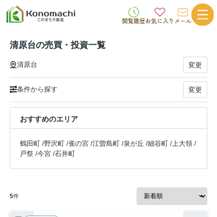
閲覧履歴
お気に入り
メール
清原台の売買・投資一覧
清原台
変更
条件から探す
変更
おすすめのエリア
鶴田町
/
野沢町
/
雀の宮
/
江曽島町
/
泉が丘
/
細谷町
/
上大領
/
戸祭
/
今宮
/
石井町
5
件