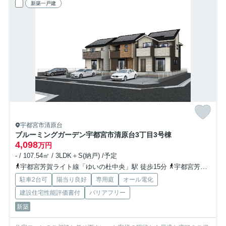
新築一戸建
宇都宮市清原台
ブルーミングガーデン宇都宮市清原台3丁目
3号棟
4,098
万円
- / 107.54㎡ / 3LDK＋S(納戸) /予定
宇都宮芳賀ライト線「ゆいの杜中央」駅 徒歩15分
宇都宮芳賀ライト線「グリーンスタジアム前」駅 徒歩16分
駐車2台可
陽当り良好
専用庭
オール電化
建設住宅性能評価書付
バリアフリー
新築