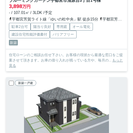
ブルーミングガーデン宇都宮市清原台3丁目
1号棟
3,898
万円
- / 107.01㎡ / 3LDK /予定
宇都宮芳賀ライト線「ゆいの杜中央」駅 徒歩15分
宇都宮芳賀ライト線「グリーンスタジアム前」駅 徒歩16分
駐車2台可
陽当り良好
専用庭
オール電化
建設住宅性能評価書付
バリアフリー
新築
住宅ローンのご相談お任せ下さい。お客様の現状から最適な窓口をご提
案させて頂きます。お車の借り入れが残っている方や、毎月の...
もっと
見る
新築一戸建