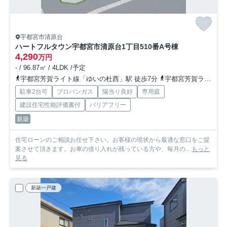
宇都宮市清原台
ハートフルタウン宇都宮市清原台1丁目510番
A号棟
4,290
万円
- / 96.87㎡ / 4LDK /予定
宇都宮芳賀ライト線「ゆいの杜西」駅 徒歩7分
宇都宮芳賀ライト線「ゆいの杜中央」駅 徒歩12分
駐車2台可
プロパンガス
陽当り良好
専用庭
建設住宅性能評価書付
バリアフリー
新築
住宅ローンのご相談お任せ下さい。お客様の現状から最適な窓口をご提
案させて頂きます。お車の借り入れが残っている方や、毎月の...
もっと
見る
新築一戸建