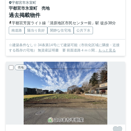
宇都宮市氷室町
宇都宮市氷室町 売地
過去掲載物件
宇都宮芳賀ライト線「清原地区市民センター前」駅 徒歩38分
南道路
陽当り良好
閑静な住宅地
公共下水
☆建築条件なし☆ 34条第14号にて建築可能（市街化区域に隣接・近接
する既存の宅地） 無資産証明書 要 前面道路４ｍ☆閑...
もっと見る
売地