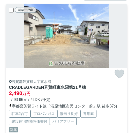
新築一戸建
芳賀郡芳賀町大字東水沼
CRADLEGARDEN芳賀町東水沼第2
1号棟
2,490
万円
- / 93.96㎡ / 4LDK /予定
宇都宮芳賀ライト線「清原地区市民センター前」駅 徒歩37分
駐車2台可
プロパンガス
陽当り良好
専用庭
建設住宅性能評価書付
バリアフリー
新築