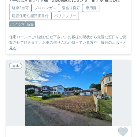
宇都宮芳賀ライト線「清原地区市民センター前」駅 徒歩24分
駐車2台可
プロパンガス
陽当り良好
専用庭
建設住宅性能評価書付
バリアフリー
パノラマ
新築
住宅ローンのご相談お任せ下さい。お客様の現状から最適な窓口をご提
案させて頂きます。お車の借り入れが残っている方や、毎月の...
もっと
見る
売地