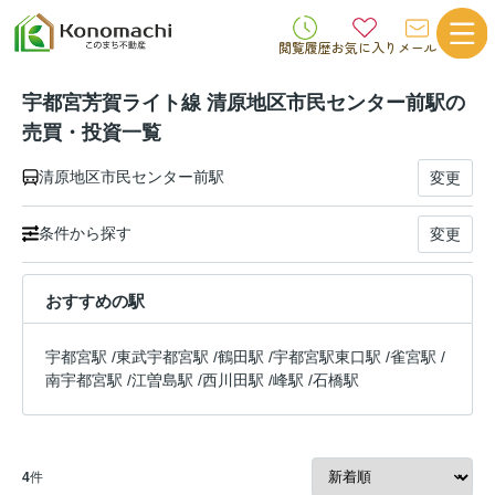
閲覧履歴
お気に入り
メール
宇都宮芳賀ライト線 清原地区市民センター前駅の
売買・投資一覧
清原地区市民センター前駅
変更
条件から探す
変更
おすすめの駅
宇都宮駅
/
東武宇都宮駅
/
鶴田駅
/
宇都宮駅東口駅
/
雀宮駅
/
南宇都宮駅
/
江曽島駅
/
西川田駅
/
峰駅
/
石橋駅
4
件