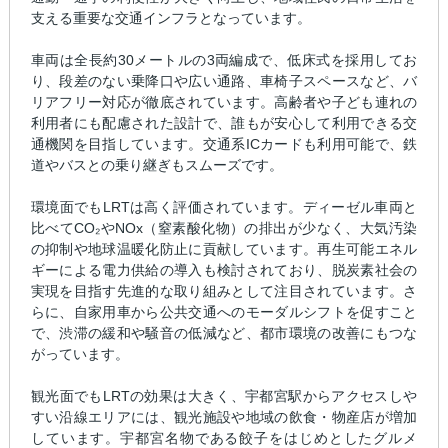
支える重要な交通インフラとなっています。
車両は全長約30メートルの3両編成で、低床式を採用してお
り、段差のない乗降口や広い通路、車椅子スペースなど、バ
リアフリー対応が徹底されています。高齢者や子ども連れの
利用者にも配慮された設計で、誰もが安心して利用できる交
通機関を目指しています。交通系ICカードも利用可能で、鉄
道やバスとの乗り継ぎもスムーズです。
環境面でもLRTは高く評価されています。ディーゼル車両と
比べてCO₂やNOx（窒素酸化物）の排出が少なく、大気汚染
の抑制や地球温暖化防止に貢献しています。再生可能エネル
ギーによる電力供給の導入も検討されており、脱炭素社会の
実現を目指す先進的な取り組みとして注目されています。さ
らに、自家用車から公共交通へのモーダルシフトを促すこと
で、渋滞の緩和や騒音の低減など、都市環境の改善にもつな
がっています。
観光面でもLRTの効果は大きく、宇都宮駅からアクセスしや
すい沿線エリアには、観光施設や地域の飲食・物産店が増加
しています。宇都宮名物である餃子をはじめとしたグルメ