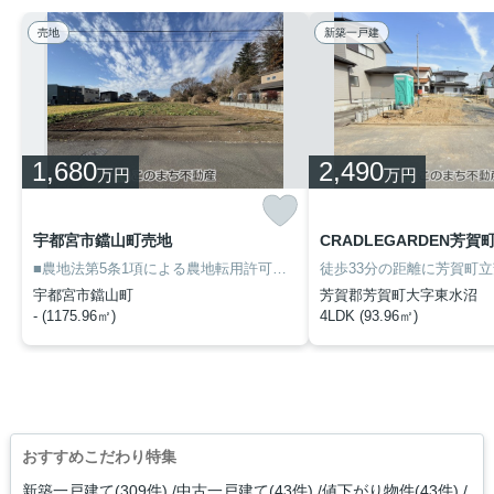
売地
新築一戸建
1,680
2,490
万円
万円
宇都宮市鐺山町売地
■農地法第5条1項による農地転用許可要
■都市計画法第34条14号（長
宇都宮市鐺山町
芳賀郡芳賀町大字東水沼
- (1175.96㎡)
4LDK (93.96㎡)
おすすめこだわり特集
新築一戸建て(309件)
中古一戸建て(43件)
値下がり物件(43件)