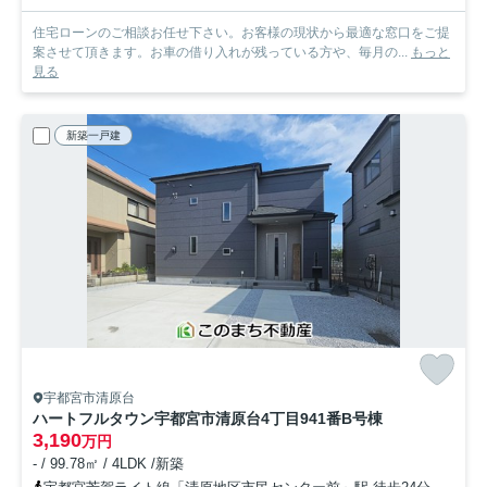
住宅ローンのご相談お任せ下さい。お客様の現状から最適な窓口をご提
案させて頂きます。お車の借り入れが残っている方や、毎月の...
もっと
見る
新築一戸建
宇都宮市清原台
ハートフルタウン宇都宮市清原台4丁目941番
B号棟
3,190
万円
- / 99.78㎡ / 4LDK /新築