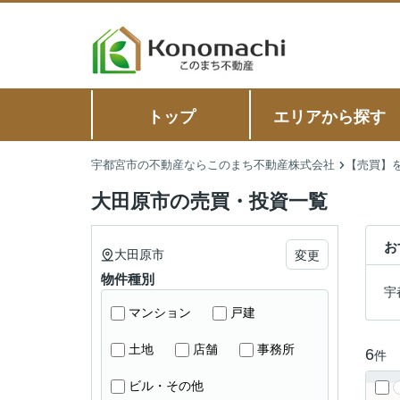
トップ
エリアから探す
宇都宮市の不動産ならこのまち不動産株式会社
【売買】
大田原市の売買・投資一覧
お
大田原市
変更
物件種別
宇
マンション
戸建
土地
店舗
事務所
6
件
ビル・その他