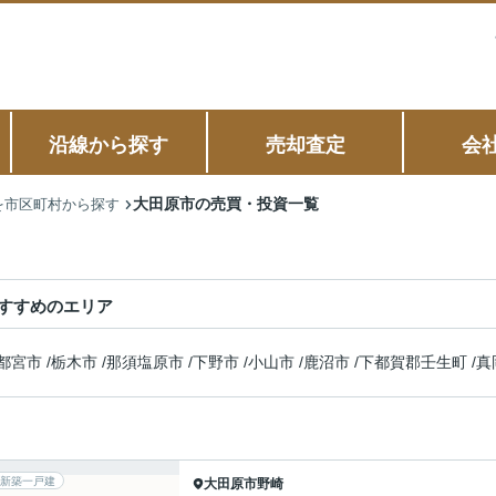
沿線から探す
売却査定
会
大田原市の売買・投資一覧
を市区町村から探す
すすめのエリア
都宮市
/
栃木市
/
那須塩原市
/
下野市
/
小山市
/
鹿沼市
/
下都賀郡壬生町
/
真
新築一戸建
大田原市
野崎