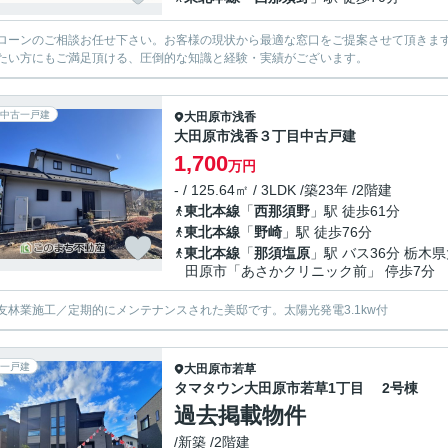
ローンのご相談お任せ下さい。お客様の現状から最適な窓口をご提案させて頂きま
たい方にもご満足頂ける、圧倒的な知識と経験・実績がございます。
中古一戸建
大田原市
浅香
大田原市浅香３丁目中古戸建
1,700
万円
- / 125.64㎡ / 3LDK /築23年 /2階建
東北本線
「
西那須野
」駅 徒歩61分
東北本線
「
野崎
」駅 徒歩76分
東北本線
「
那須塩原
」駅 バス36分 栃木
田原市「あさかクリニック前」 停歩7分
友林業施工／定期的にメンテナンスされた美邸です。太陽光発電3.1kw付
一戸建
大田原市
若草
タマタウン大田原市若草1丁目 2号棟
過去掲載物件
/新築 /2階建