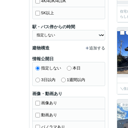
4K/4DK/4LDK
住宅
5K以上
らし
駅・バス停からの時間
建物構造
追加する
情報公開日
指定しない
本日
3日以内
1週間以内
＼住
画像・動画あり
画像あり
新築
動画あり
パノラマあり