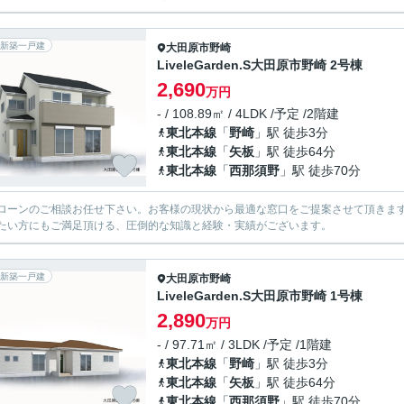
新築一戸建
大田原市
野崎
LiveleGarden.S大田原市野崎 2号棟
2,690
万円
- / 108.89㎡ / 4LDK /予定 /2階建
東北本線
「
野崎
」駅 徒歩3分
東北本線
「
矢板
」駅 徒歩64分
東北本線
「
西那須野
」駅 徒歩70分
ローンのご相談お任せ下さい。お客様の現状から最適な窓口をご提案させて頂きま
たい方にもご満足頂ける、圧倒的な知識と経験・実績がございます。
新築一戸建
大田原市
野崎
LiveleGarden.S大田原市野崎 1号棟
2,890
万円
- / 97.71㎡ / 3LDK /予定 /1階建
東北本線
「
野崎
」駅 徒歩3分
東北本線
「
矢板
」駅 徒歩64分
東北本線
「
西那須野
」駅 徒歩70分