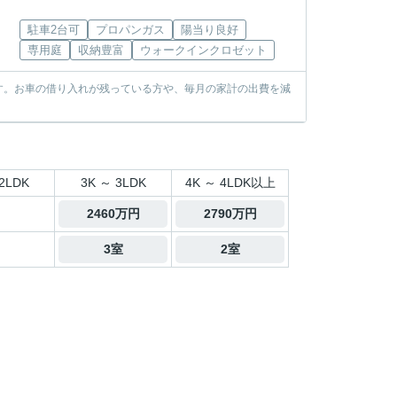
駐車2台可
プロパンガス
陽当り良好
専用庭
収納豊富
ウォークインクロゼット
す。お車の借り入れが残っている方や、毎月の家計の出費を減
2LDK
3K ～ 3LDK
4K ～ 4LDK以上
2460万円
2790万円
3室
2室