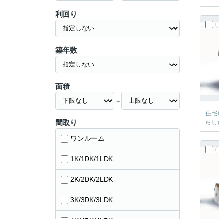
利回り
築年数
面積
～
住宅
間取り
らし
ワンルーム
1K/1DK/1LDK
2K/2DK/2LDK
3K/3DK/3LDK