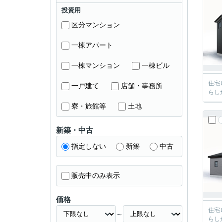
投資用
区分マンション
一棟アパート
一棟マンション
一棟ビル
住宅
一戸建て
店舗・事務所
らし
寮・旅館等
土地
新築・中古
指定しない
新築
中古
販売中のみ表示
価格
住宅
～
らし