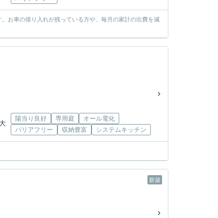
す。お車の借り入れが残っている方や、毎月の家計の出費を減
陽当り良好
専用庭
オール電化
県大
バリアフリー
収納豊富
システムキッチン
新築