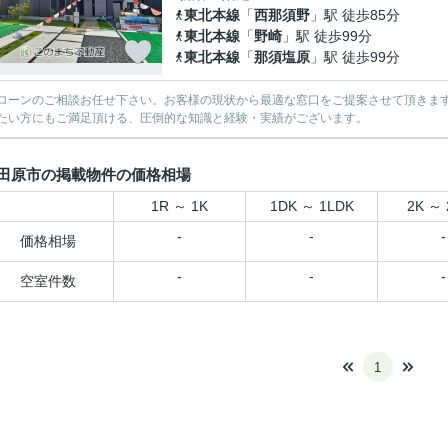
東北本線
「
西那須野
」駅 徒歩85分
東北本線
「
野崎
」駅 徒歩99分
東北本線
「
那須塩原
」駅 徒歩99分
ローンのご相談お任せ下さい。お客様の現状から最適な窓口をご提案させて頂きま
たい方にもご満足頂ける、圧倒的な知識と経験・実績がございます。
田原市の掲載物件の価格相場
1R ～ 1K
1DK ～ 1LDK
2K ～ 
-
-
-
価格相場
-
-
-
空室件数
1