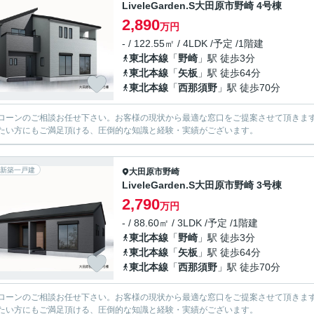
LiveleGarden.S大田原市野崎 4号棟
2,890
万円
- / 122.55㎡ / 4LDK /予定 /1階建
東北本線
「
野崎
」駅 徒歩3分
東北本線
「
矢板
」駅 徒歩64分
東北本線
「
西那須野
」駅 徒歩70分
ローンのご相談お任せ下さい。お客様の現状から最適な窓口をご提案させて頂きま
たい方にもご満足頂ける、圧倒的な知識と経験・実績がございます。
新築一戸建
大田原市
野崎
LiveleGarden.S大田原市野崎 3号棟
2,790
万円
- / 88.60㎡ / 3LDK /予定 /1階建
東北本線
「
野崎
」駅 徒歩3分
東北本線
「
矢板
」駅 徒歩64分
東北本線
「
西那須野
」駅 徒歩70分
ローンのご相談お任せ下さい。お客様の現状から最適な窓口をご提案させて頂きま
たい方にもご満足頂ける、圧倒的な知識と経験・実績がございます。