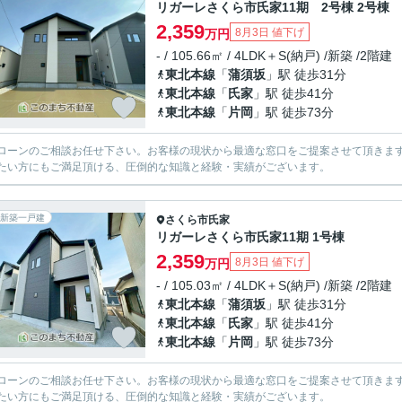
リガーレさくら市氏家11期 2号棟 2号棟
2,359
8月3日 値下げ
万円
- / 105.66㎡ / 4LDK＋S(納戸) /新築 /2階建
東北本線
「
蒲須坂
」駅 徒歩31分
東北本線
「
氏家
」駅 徒歩41分
東北本線
「
片岡
」駅 徒歩73分
ローンのご相談お任せ下さい。お客様の現状から最適な窓口をご提案させて頂きま
たい方にもご満足頂ける、圧倒的な知識と経験・実績がございます。
新築一戸建
さくら市
氏家
リガーレさくら市氏家11期 1号棟
2,359
8月3日 値下げ
万円
- / 105.03㎡ / 4LDK＋S(納戸) /新築 /2階建
東北本線
「
蒲須坂
」駅 徒歩31分
東北本線
「
氏家
」駅 徒歩41分
東北本線
「
片岡
」駅 徒歩73分
ローンのご相談お任せ下さい。お客様の現状から最適な窓口をご提案させて頂きま
たい方にもご満足頂ける、圧倒的な知識と経験・実績がございます。