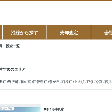
沿線から探す
売却査定
会
買・投資一覧
すすめのエリア
田町
/
野沢町
/
雀の宮
/
江曽島町
/
泉が丘
/
細谷町
/
上大領
/
戸祭
/
今宮
/
石井
新築一戸建
さくら市
氏家