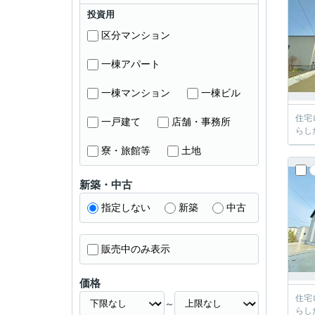
投資用
区分マンション
一棟アパート
一棟マンション
一棟ビル
住宅
一戸建て
店舗・事務所
らし
寮・旅館等
土地
新築・中古
指定しない
新築
中古
販売中のみ表示
価格
住宅
～
らし