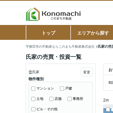
トップ
エリアから探す
氏家の売
宇都宮市の不動産ならこのまち不動産株式会社
氏家の売買・投資一覧
お
氏家
変更
物件種別
鶴
マンション
戸建
土地
店舗
事務所
2
件
ビル・その他