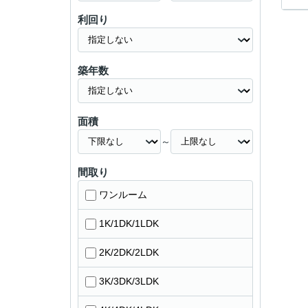
利回り
築年数
面積
～
間取り
ワンルーム
1K/1DK/1LDK
2K/2DK/2LDK
3K/3DK/3LDK