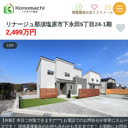
閲覧履歴
お気に入り
メール
リナージュ那須塩原市下永田5丁目24-1期
2,499万円
1
/
29
【外観】本日ご内覧できます(*^^*) お電話でのお問合せが非常にスムー
ズです！ 現地直接集合のお待ち合わせも大丈夫です！ お気軽にお問合