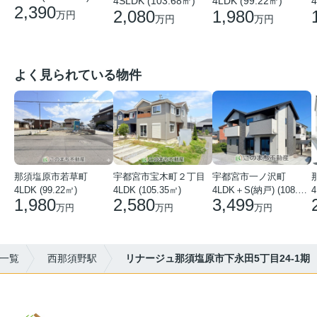
4SLDK (103.68㎡)
4LDK (99.22㎡)
4
2,390
2,080
1,980
万円
万円
万円
よく見られている物件
那須塩原市若草町
宇都宮市宝木町２丁目
宇都宮市一ノ沢町
4LDK (99.22㎡)
4LDK (105.35㎡)
4LDK＋S(納戸) (108.51㎡)
4
1,980
2,580
3,499
万円
万円
万円
)一覧
西那須野駅
リナージュ那須塩原市下永田5丁目24-1期