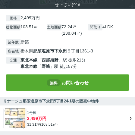
せ下さい(^^)/
2,499万円
価格
103.51㎡
72.24坪
4LDK
建物面積
土地面積
間取り
(238.84㎡)
新築
築年数
栃木県
那須塩原市
下永田
５丁目1361-3
所在地
東北本線
「
西那須野
」駅 徒歩21分
交通
東北本線
「
野崎
」駅 徒歩57分
お問い合わせ
無料
リナージュ那須塩原市下永田5丁目24-1期の販売中物件
1号棟
2,499万円
31.31坪(103.51㎡)