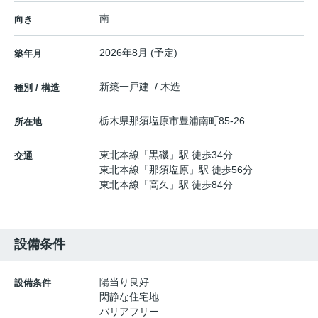
南
向き
2026年8月 (予定)
築年月
新築一戸建 / 木造
種別 / 構造
栃木県
那須塩原市
豊浦南町
85-26
所在地
東北本線
「
黒磯
」駅 徒歩34分
交通
東北本線
「
那須塩原
」駅 徒歩56分
東北本線
「
高久
」駅 徒歩84分
設備条件
陽当り良好
設備条件
閑静な住宅地
バリアフリー