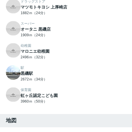
ドラッグストア
マツモトキヨシ 上厚崎店
1882ｍ（24分）
スーパー
オータニ 黒磯店
1909ｍ（24分）
幼稚園
マロニエ幼稚園
2496ｍ（32分）
駅
黒磯駅
2672ｍ（34分）
保育園
虹ヶ丘認定こども園
3960ｍ（50分）
地図