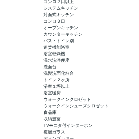
コンロ２口以上
システムキッチン
対面式キッチン
コンロ３口
オープンキッチン
カウンターキッチン
バス・トイレ別
追焚機能浴室
浴室乾燥機
温水洗浄便座
洗面台
洗髪洗面化粧台
トイレ２ヶ所
浴室１坪以上
浴室暖房
ウォークインクロゼット
ウォークインシューズクロゼット
食品庫
収納豊富
TVモニタ付インターホン
複層ガラス
ディンプルキー