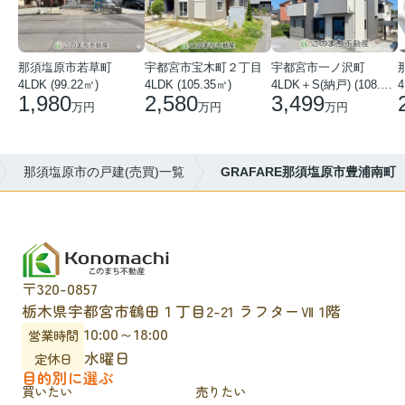
那須塩原市若草町
宇都宮市宝木町２丁目
宇都宮市一ノ沢町
4LDK (99.22㎡)
4LDK (105.35㎡)
4LDK＋S(納戸) (108.51㎡)
4
1,980
2,580
3,499
万円
万円
万円
那須塩原市の戸建(売買)一覧
GRAFARE那須塩原市豊浦南町
〒320-0857
栃木県宇都宮市鶴田１丁目2-21 ラフターⅦ 1階
10:00～18:00
営業時間
水曜日
定休日
目的別に選ぶ
買いたい
売りたい