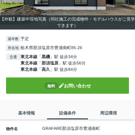
【外観】建築中現地写真（同社施工の完成物件・モデルハウスがご見学
できます）
予定
築年数
栃木県那須塩原市豊浦南町85-26
所在地
東北本線
「
黒磯
」駅 徒歩34分
交通
東北本線
「
那須塩原
」駅 徒歩56分
東北本線
「
高久
」駅 徒歩84分
お問い合わせ
無料
基本情報
設備条件
周辺環境
GRAFARE那須塩原市豊浦南町
物件名