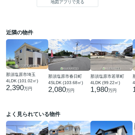
地図アプリで見る
近隣の物件
那須塩原市埼玉
那須塩原市春日町
那須塩原市若草町
4LDK (101.02㎡)
4SLDK (103.68㎡)
4LDK (99.22㎡)
4
2,390
2,080
1,980
万円
万円
万円
よく見られている物件