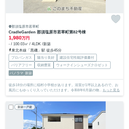
那須塩原市若草町
CradleGarden 那須塩原市若草町第8
2号棟
1,980
万円
- / 100.03㎡ / 4LDK /新築
東北本線「黒磯」駅 徒歩45分
プロパンガス
陽当り良好
建設住宅性能評価書付
バリアフリー
収納豊富
ウォークインシューズクロゼット
パノラマ
新築
徒歩18分の場所に稲村小学校があります。浴室が1坪以上あるので、お
風呂にもゆっくり入っていただけます。令和8年6月築の物...
もっと見る
新築一戸建