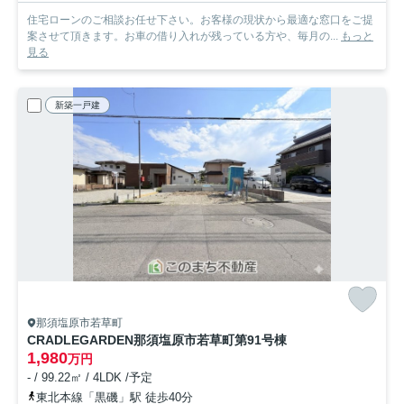
住宅ローンのご相談お任せ下さい。お客様の現状から最適な窓口をご提
案させて頂きます。お車の借り入れが残っている方や、毎月の...
もっと
見る
新築一戸建
那須塩原市若草町
CRADLEGARDEN那須塩原市若草町第9
1号棟
1,980
万円
- / 99.22㎡ / 4LDK /予定
東北本線「黒磯」駅 徒歩40分