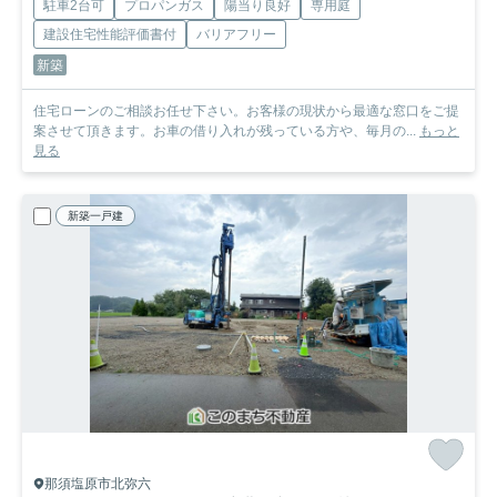
駐車2台可
プロパンガス
陽当り良好
専用庭
建設住宅性能評価書付
バリアフリー
新築
住宅ローンのご相談お任せ下さい。お客様の現状から最適な窓口をご提
案させて頂きます。お車の借り入れが残っている方や、毎月の...
もっと
見る
新築一戸建
那須塩原市北弥六