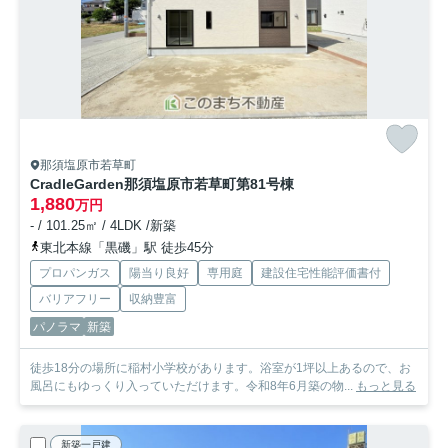
那須塩原市若草町
CradleGarden那須塩原市若草町第8
1号棟
1,880
万円
- / 101.25㎡ / 4LDK /新築
東北本線「黒磯」駅 徒歩45分
プロパンガス
陽当り良好
専用庭
建設住宅性能評価書付
バリアフリー
収納豊富
パノラマ
新築
徒歩18分の場所に稲村小学校があります。浴室が1坪以上あるので、お
風呂にもゆっくり入っていただけます。令和8年6月築の物...
もっと見る
新築一戸建