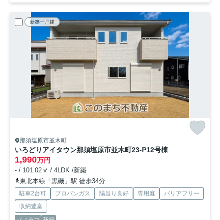
新築一戸建
那須塩原市並木町
いろどりアイタウン那須塩原市並木町23-P1
2号棟
1,990
万円
- / 101.02㎡ / 4LDK /新築
東北本線「黒磯」駅 徒歩34分
駐車2台可
プロパンガス
陽当り良好
専用庭
バリアフリー
収納豊富