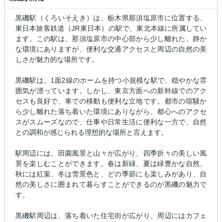
黒磯駅（くろいそえき）は、栃木県那須塩原市に位置する、
東日本旅客鉄道（JR東日本）の駅で、東北本線に所属してい
ます。この駅は、那須塩原市の中心部から少し離れた、静か
な環境にありますが、便利な交通アクセスと周辺の自然の美
しさが魅力的な場所です。
黒磯駅は、1面2線のホームを持つ小規模な駅で、穏やかな雰
囲気が漂っています。しかし、東京方面への新幹線でのアク
セスも良好で、車での移動も便利な立地です。都市の喧騒か
ら少し離れた落ち着いた環境にありながら、都心へのアクセ
スがスムーズなので、仕事や日常生活に便利な一方で、自然
との調和が感じられる理想的な場所と言えます。
駅周辺には、田園風景と山々が広がり、四季折々の美しい風
景を楽しむことができます。春は新緑、夏は緑豊かな自然、
秋には紅葉、冬は雪景色と、どの季節にも楽しみがあり、自
然の美しさに囲まれて暮らすことができるのが黒磯の魅力で
す。
黒磯駅周辺は、落ち着いた住宅街が広がり、周辺にはカフェ