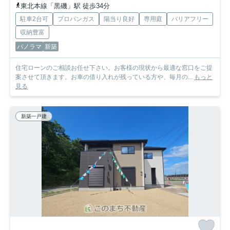
東北本線「黒磯」駅 徒歩34分
駐車2台可
プロパンガス
陽当り良好
専用庭
バリアフリー
収納豊富
パノラマ
新築
住宅ローンのご相談お任せ下さい。お客様の現状から最適な窓口をご提
案させて頂きます。お車の借り入れが残っている方や、毎月の...
もっと
見る
新築一戸建