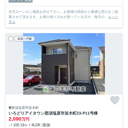
パノラマ
新築
住宅ローンのご相談お任せ下さい。お客様の現状から最適な窓口をご提
案させて頂きます。お車の借り入れが残っている方や、毎月の...
もっと
見る
新築一戸建
那須塩原市並木町
いろどりアイタウン那須塩原市並木町23-P1
1号棟
2,090
万円
- / 100.19㎡ / 4LDK /新築