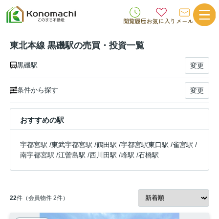
閲覧履歴
お気に入り
メール
東北本線 黒磯駅の売買・投資一覧
黒磯駅
変更
条件から探す
変更
おすすめの駅
宇都宮駅
/
東武宇都宮駅
/
鶴田駅
/
宇都宮駅東口駅
/
雀宮駅
/
南宇都宮駅
/
江曽島駅
/
西川田駅
/
峰駅
/
石橋駅
22
件（会員物件 2件）