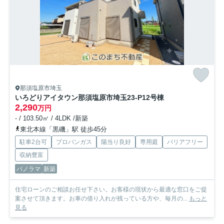
那須塩原市埼玉
いろどりアイタウン那須塩原市埼玉23-P1
2号棟
2,290
万円
- / 103.50㎡ / 4LDK /新築
東北本線「黒磯」駅 徒歩45分
駐車2台可
プロパンガス
陽当り良好
専用庭
バリアフリー
収納豊富
パノラマ
新築
住宅ローンのご相談お任せ下さい。お客様の現状から最適な窓口をご提
案させて頂きます。お車の借り入れが残っている方や、毎月の...
もっと
見る