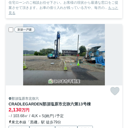
住宅ローンのご相談お任せ下さい。お客様の現状から最適な窓口をご提
案させて頂きます。お車の借り入れが残っている方や、毎月の...
もっと
見る
新築一戸建
那須塩原市北弥六
CRADLEGARDEN那須塩原市北弥六第1
3号棟
2,130
万円
- / 103.68㎡ / 4LK＋S(納戸) /予定
東北本線「黒磯」駅 徒歩79分