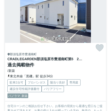
那須塩原市豊浦南町
CRADLEGARDEN那須塩原市豊浦南町第5 2号棟
過去掲載物件
/新築
東北本線「黒磯」駅 徒歩34分
駐車2台可
プロパンガス
陽当り良好
専用庭
建設住宅性能評価書付
バリアフリー
パノラマ
新築
住宅ローンのご相談お任せ下さい。お客様の現状から最適な窓口をご提
案させて頂きます。お車の借り入れが残っている方や、毎月の...
もっと