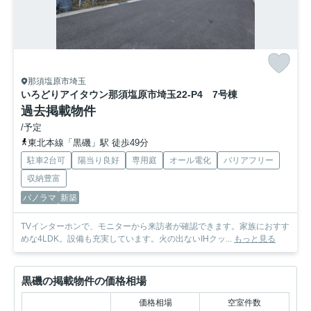
那須塩原市埼玉
いろどりアイタウン那須塩原市埼玉22-P4
7号棟
過去掲載物件
/予定
東北本線「黒磯」駅 徒歩49分
駐車2台可
陽当り良好
専用庭
オール電化
バリアフリー
収納豊富
パノラマ
新築
TVインターホンで、モニターから来訪者が確認できます。家族におすす
めな4LDK。設備も充実しています。火の出ないIHクッ...
もっと見る
黒磯の掲載物件の価格相場
価格相場
空室件数