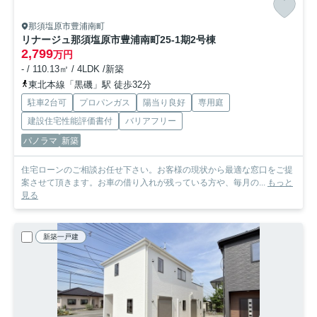
那須塩原市豊浦南町
リナージュ那須塩原市豊浦南町25-1期
2号棟
2,799
万円
- / 110.13㎡ / 4LDK /新築
東北本線「黒磯」駅 徒歩32分
駐車2台可
プロパンガス
陽当り良好
専用庭
建設住宅性能評価書付
バリアフリー
パノラマ
新築
住宅ローンのご相談お任せ下さい。お客様の現状から最適な窓口をご提
案させて頂きます。お車の借り入れが残っている方や、毎月の...
もっと
見る
新築一戸建