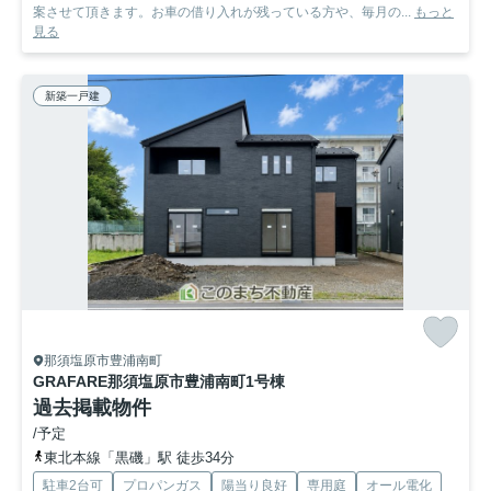
案させて頂きます。お車の借り入れが残っている方や、毎月の...
もっと
見る
新築一戸建
那須塩原市豊浦南町
GRAFARE那須塩原市豊浦南町
1号棟
過去掲載物件
/予定
東北本線「黒磯」駅 徒歩34分
駐車2台可
プロパンガス
陽当り良好
専用庭
オール電化