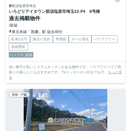
那須塩原市埼玉
いろどりアイタウン那須塩原市埼玉22-P4
8号棟
過去掲載物件
/新築
東北本線「黒磯」駅 徒歩49分
駐車2台可
陽当り良好
専用庭
オール電化
バリアフリー
収納豊富
パノラマ
新築
使い勝手が良いシステムキッチンがある物件です。バリアフリーでご両
親との暮らしにもおすすめです。TVインターホン付きでお子...
もっと見
る
新築一戸建