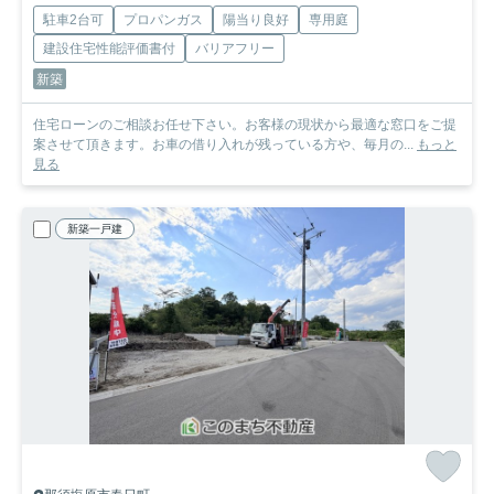
駐車2台可
プロパンガス
陽当り良好
専用庭
建設住宅性能評価書付
バリアフリー
新築
住宅ローンのご相談お任せ下さい。お客様の現状から最適な窓口をご提
案させて頂きます。お車の借り入れが残っている方や、毎月の...
もっと
見る
新築一戸建