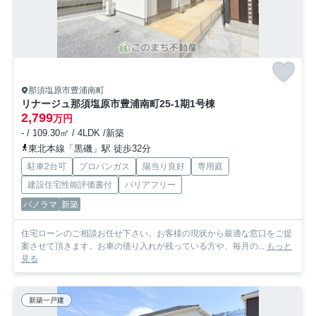
那須塩原市豊浦南町
リナージュ那須塩原市豊浦南町25-1期
1号棟
2,799
万円
- / 109.30㎡ / 4LDK /新築
東北本線「黒磯」駅 徒歩32分
駐車2台可
プロパンガス
陽当り良好
専用庭
建設住宅性能評価書付
バリアフリー
パノラマ
新築
住宅ローンのご相談お任せ下さい。お客様の現状から最適な窓口をご提
案させて頂きます。お車の借り入れが残っている方や、毎月の...
もっと
見る
新築一戸建