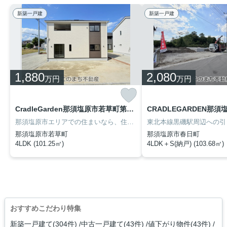
新築一戸建
新築一戸建
1,880
2,080
万円
万円
CradleGarden那須塩原市若草町第8 1号棟
那須塩原市エリアでの住まいなら、住み心地も快適な「LiveleGarden.S那須塩原市若草町第8 １号棟」はいかがでしょうか。ファミリー向けのポイント、稲村小学校が徒歩18分のところにあります。不動産情報をお求めなら、このまち不動産までご連絡ください。お問い合わせは028-688-8963から承っております。
那須塩原市若草町
那須塩原市春日町
4LDK (101.25㎡)
4LDK＋S(納戸) (103.68㎡)
おすすめこだわり特集
新築一戸建て(304件)
中古一戸建て(43件)
値下がり物件(43件)