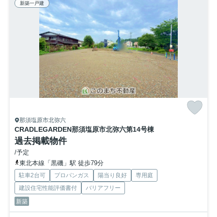
新築一戸建
那須塩原市北弥六
CRADLEGARDEN那須塩原市北弥六第1
4号棟
過去掲載物件
/予定
東北本線「黒磯」駅 徒歩79分
駐車2台可
プロパンガス
陽当り良好
専用庭
建設住宅性能評価書付
バリアフリー
新築