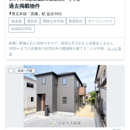
過去掲載物件
東北本線「黒磯」駅 徒歩34分
南道路
電気有
閑静な住宅地
眺望良好
オープンハウス
自由設計対応
綺麗に整備された売地ですので、面倒な手入れなど必要ありません。
3000㎡までの店舗等の住宅以外の建築物も建てることが可能...
もっと見
る
新築一戸建