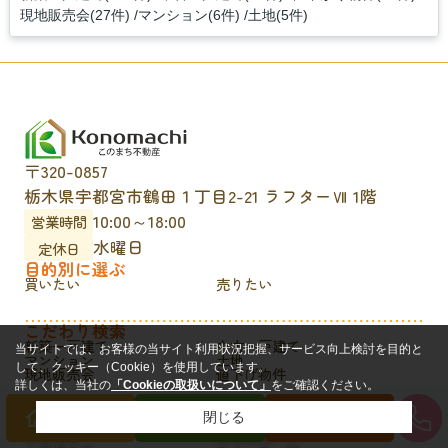
現地販売会(27件)
マンション(6件)
土地(5件)
〒320-0857
栃木県宇都宮市鶴田１丁目2-21 ラフターⅦ 1階
10:00～18:00
営業時間
水曜日
定休日
目的別に選ぶ
買いたい
売りたい
こだわり検索
新築一戸建て
中古一戸建て
当サイトでは、お客様の当サイト利用状況把握、サービス向上検討を目的と
マンション
土地
して、クッキー（Cookie）を使用しています。
現地販売会
値下げ物件
詳しくは、当社の
「Cookieの取扱いについて」
をご確認ください。
閉じる
コンテンツ
買いたい方
売りたい方
来店予約
会社概要
更新情報