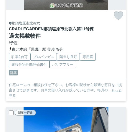
那須塩原市北弥六
CRADLEGARDEN那須塩原市北弥六第1
1号棟
過去掲載物件
/予定
東北本線「黒磯」駅 徒歩79分
駐車2台可
プロパンガス
陽当り良好
専用庭
建設住宅性能評価書付
バリアフリー
新築
住宅ローンのご相談お任せ下さい。お客様の現状から最適な窓口をご提
案させて頂きます。お車の借り入れが残っている方や、毎月の...
もっと
見る
新築一戸建