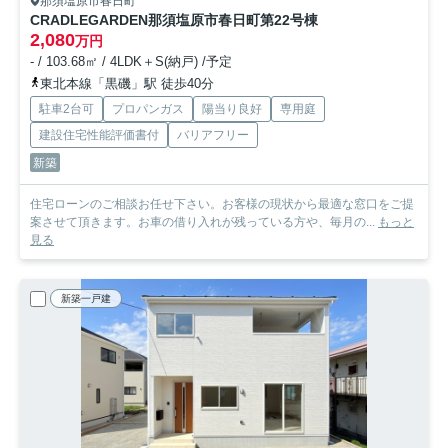
那須塩原市春日町
CRADLEGARDEN那須塩原市春日町第2
2号棟
2,080
万円
- / 103.68㎡ / 4LDK＋S(納戸) /予定
東北本線「黒磯」駅 徒歩40分
駐車2台可
プロパンガス
陽当り良好
専用庭
建設住宅性能評価書付
バリアフリー
新築
住宅ローンのご相談お任せ下さい。お客様の現状から最適な窓口をご提
案させて頂きます。お車の借り入れが残っている方や、毎月の...
もっと
見る
新築一戸建