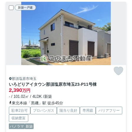
新築一戸建
那須塩原市埼玉
いろどりアイタウン那須塩原市埼玉23-P1
1号棟
2,390
万円
- / 101.02㎡ / 4LDK /新築
東北本線「黒磯」駅 徒歩45分
駐車2台可
プロパンガス
陽当り良好
専用庭
バリアフリー
収納豊富
パノラマ
新築