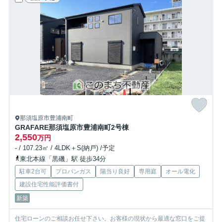
那須塩原市豊浦南町
GRAFARE那須塩原市豊浦南町
2号棟
2,550
万円
- / 107.23㎡ / 4LDK＋S(納戸) /予定
東北本線「黒磯」駅 徒歩34分
駐車2台可
プロパンガス
陽当り良好
専用庭
オール電化
建設住宅性能評価書付
新築
住宅ローンのご相談お任せ下さい。お客様の現状から最適な窓口をご提