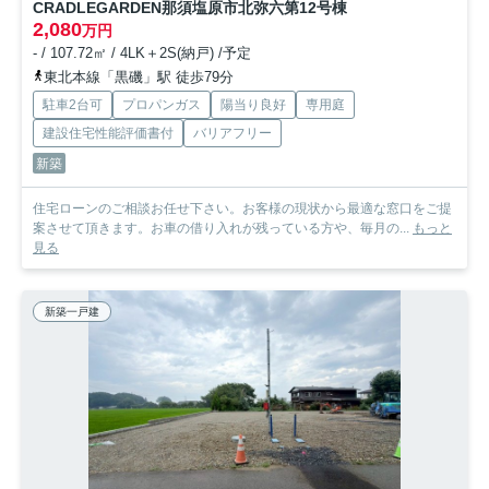
CRADLEGARDEN那須塩原市北弥六第1
2号棟
2,080
万円
- / 107.72㎡ / 4LK＋2S(納戸) /予定
東北本線「黒磯」駅 徒歩79分
駐車2台可
プロパンガス
陽当り良好
専用庭
建設住宅性能評価書付
バリアフリー
新築
住宅ローンのご相談お任せ下さい。お客様の現状から最適な窓口をご提
案させて頂きます。お車の借り入れが残っている方や、毎月の...
もっと
見る
新築一戸建