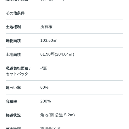
その他条件
所有権
土地権利
103.50㎡
建物面積
61.90坪(204.64㎡)
土地面積
-/無
私道負担面積 /
セットバック
60%
建ぺい率
200%
容積率
角地(南 公道 5.2m)
接道状況
市街化区域