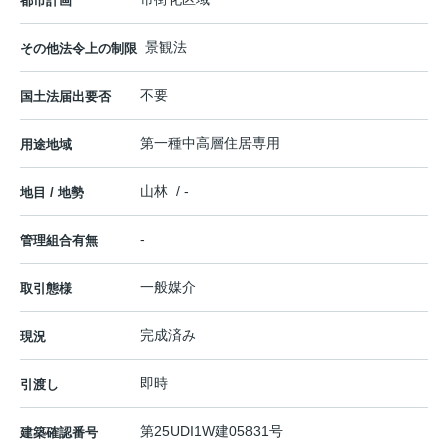
都市計画
景観法
その他法令上の制限
不要
国土法届出要否
第一種中高層住居専用
用途地域
山林 / -
地目 / 地勢
-
管理組合有無
一般媒介
取引態様
完成済み
現況
即時
引渡し
第25UDI1W建05831号
建築確認番号