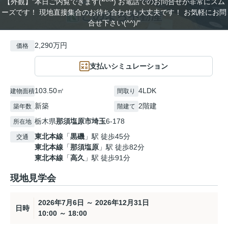
【外観】"本日ご内覧できます(*^^*) お電話でのお問合せが非常にスム
ーズです！ 現地直接集合のお待ち合わせも大丈夫です！ お気軽にお問
合せ下さい(^^)/"
2,290万円
価格
支払いシミュレーション
103.50㎡
4LDK
建物面積
間取り
新築
2階建
築年数
階建て
栃木県
那須塩原市
埼玉
6-178
所在地
東北本線
「
黒磯
」駅 徒歩45分
交通
東北本線
「
那須塩原
」駅 徒歩82分
東北本線
「
高久
」駅 徒歩91分
現地見学会
2026年7月6日 ～ 2026年12月31日
日時
10:00 ～ 18:00