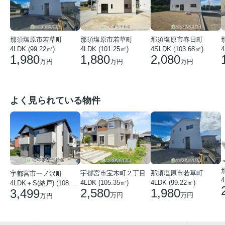
那須塩原市若草町
那須塩原市若草町
那須塩原市春日町
4LDK (99.22㎡)
4LDK (101.25㎡)
4SLDK (103.68㎡)
4
1,980
1,880
2,080
万円
万円
万円
よく見られている物件
宇都宮市宝木町２丁目
那須塩原市若草町
宇都宮市一ノ沢町
4
4LDK (105.35㎡)
4LDK (99.22㎡)
4LDK＋S(納戸) (108.51㎡)
2,580
1,980
3,499
万円
万円
万円