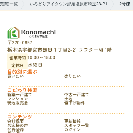
売買)一覧
いろどりアイタウン那須塩原市埼玉23-P1
2号棟
〒320-0857
栃木県宇都宮市鶴田１丁目2-21 ラフターⅦ 1階
10:00～18:00
営業時間
水曜日
定休日
目的別に選ぶ
買いたい
売りたい
こだわり検索
新築一戸建て
中古一戸建て
マンション
土地
現地販売会
値下げ物件
コンテンツ
会社概要
更新情報
お客様の声
スタッフ一覧
会員登録
ログイン