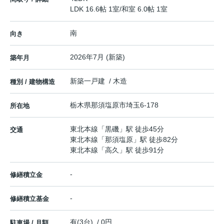
LDK 16.6帖 1室
/
和室 6.0帖 1室
南
向き
2026年7月 (新築)
築年月
新築一戸建 / 木造
種別 / 建物構造
栃木県
那須塩原市
埼玉
6-178
所在地
東北本線
「
黒磯
」駅 徒歩45分
交通
東北本線
「
那須塩原
」駅 徒歩82分
東北本線
「
高久
」駅 徒歩91分
-
修繕積立金
-
修繕積立基金
有(3台) / 0円
駐車場 / 月額