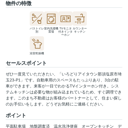
物件の特徴
バストイレ
室内洗濯機
TVモニタ
カウンター
別
置場
付きインタ
キッチン
ーホン
浴室乾燥機
セールスポイント
ぜひ一度見ていただきたい、「いろどりアイタウン那須塩原市埼
玉23-P1」です。自動車用のスペースもたっぷりあり、3台の駐
車ができます。来客が一目でわかるTVインターホン付き。シス
テムキッチンは必要な物が組み込まれているため、すぐ調理でき
ます。このまち不動産はお客様のパートナーとして、住まい探し
のお手伝いをします。どうぞお気軽にご連絡ください。
ポイント
平面駐車場
地盤調査済
温水洗浄便座
オープンキッチン
デ