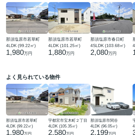
那須塩原市若草町
那須塩原市若草町
那須塩原市春日町
4LDK (99.22㎡)
4LDK (101.25㎡)
4SLDK (103.68㎡)
4
1,980
1,880
2,080
万円
万円
万円
よく見られている物件
那須塩原市若草町
宇都宮市宝木町２丁目
那須塩原市関谷
4LDK (99.22㎡)
4LDK (105.35㎡)
4LDK (96.05㎡)
1,980
2,580
2,199
万円
万円
万円