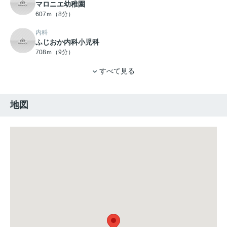
マロニエ幼稚園
607ｍ（8分）
内科
ふじおか内科小児科
708ｍ（9分）
すべて見る
地図