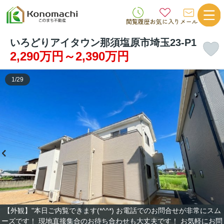
閲覧履歴
お気に入り
メール
いろどりアイタウン那須塩原市埼玉23-P1
2,290万円～2,390万円
1
/
29
【外観】"本日ご内覧できます(*^^*) お電話でのお問合せが非常にスム
ーズです！ 現地直接集合のお待ち合わせも大丈夫です！ お気軽にお問