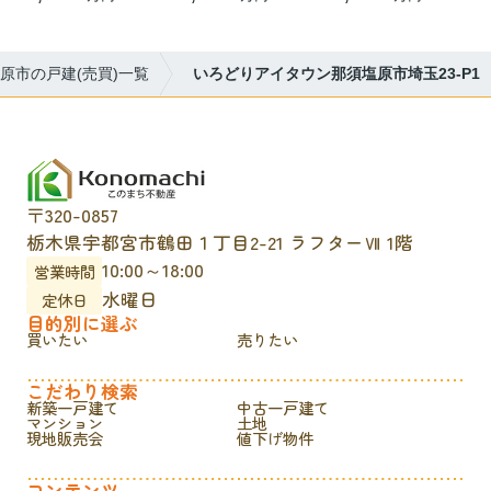
原市の戸建(売買)一覧
いろどりアイタウン那須塩原市埼玉23-P1
〒320-0857
栃木県宇都宮市鶴田１丁目2-21 ラフターⅦ 1階
10:00～18:00
営業時間
水曜日
定休日
目的別に選ぶ
買いたい
売りたい
こだわり検索
新築一戸建て
中古一戸建て
マンション
土地
現地販売会
値下げ物件
コンテンツ