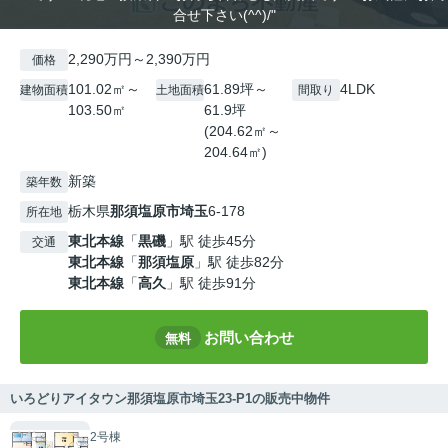
合せ下さい(^^)/"
2,290万円～2,390万円
価格
101.02㎡～
61.89坪～
4LDK
建物面積
土地面積
間取り
103.50㎡
61.9坪
(204.62㎡～
204.64㎡)
新築
築年数
栃木県
那須塩原市
埼玉
6-178
所在地
東北本線
「
黒磯
」駅 徒歩45分
交通
東北本線
「
那須塩原
」駅 徒歩82分
東北本線
「
高久
」駅 徒歩91分
お問い合わせ
無料
いろどりアイタウン那須塩原市埼玉23-P1の販売中物件
2号棟