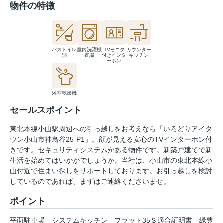
物件の特徴
バストイレ
室内洗濯機
TVモニタ
カウンター
別
置場
付きインタ
キッチン
ーホン
浴室乾燥機
セールスポイント
東北本線小山駅周辺への引っ越しをお考えなら「いろどりアイタ
ウン小山市神鳥谷25-P1」。顔が見える安心のTVインターホン付
きです。セキュリティシステムがある物件です。新築戸建てで新
生活を始めてはいかがでしょうか。当社は、小山市の東北本線小
山付近で住まい探しをサポートしております。お引っ越しを検討
しているのであれば、まずはご連絡くださいませ。
ポイント
平面駐車場
システムキッチン
フラット35Ｓ適合証明書
緑豊