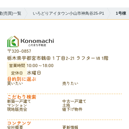
(売買)一覧
いろどりアイタウン小山市神鳥谷25-P1
1号棟
〒320-0857
栃木県宇都宮市鶴田１丁目2-21 ラフターⅦ 1階
10:00～18:00
営業時間
水曜日
定休日
目的別に選ぶ
買いたい
売りたい
こだわり検索
新築一戸建て
中古一戸建て
マンション
土地
現地販売会
値下げ物件
コンテンツ
会社概要
更新情報