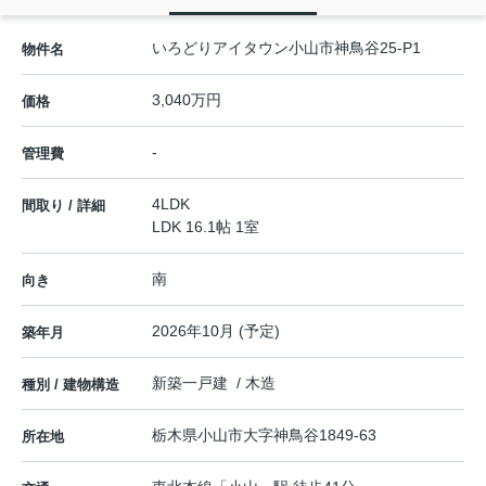
いろどりアイタウン小山市神鳥谷25-P1
物件名
3,040万円
価格
-
管理費
4LDK
間取り / 詳細
LDK 16.1帖 1室
南
向き
2026年10月 (予定)
築年月
新築一戸建 / 木造
種別 / 建物構造
栃木県
小山市
大字神鳥谷
1849-63
所在地