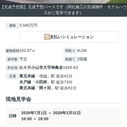
【完成予想図】完成予想パースです（同社施工の完成物件・モデルハウ
スがご見学できます）
3,040万円
価格
支払いシミュレーション
102.67㎡
4LDK
建物面積
間取り
予定
2階建
築年数
階建て
栃木県
小山市
大字神鳥谷
1849-63
所在地
東北本線
「
小山
」駅 徒歩41分
交通
水戸線
「
小田林
」駅 徒歩74分
東北本線
「
間々田
」駅 徒歩81分
現地見学会
2026年7月1日 ～ 2028年3月31日
日時
10:00 ～ 18:00