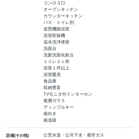
コンロ３口
オープンキッチン
カウンターキッチン
バス・トイレ別
追焚機能浴室
浴室乾燥機
温水洗浄便座
洗面台
洗髪洗面化粧台
トイレ２ヶ所
浴室１坪以上
浴室暖房
食品庫
収納豊富
TVモニタ付インターホン
複層ガラス
ディンプルキー
南向き
南道路
公営水道・公共下水・都市ガス
設備(その他)