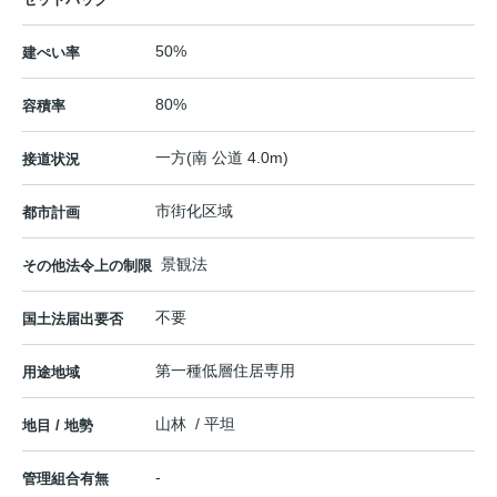
50%
建ぺい率
80%
容積率
一方(南 公道 4.0m)
接道状況
市街化区域
都市計画
景観法
その他法令上の制限
不要
国土法届出要否
第一種低層住居専用
用途地域
山林 / 平坦
地目 / 地勢
-
管理組合有無