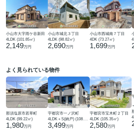
小山市大字雨ケ谷新田
小山市城北３丁目
小山市西城南７丁目
4LDK (101.85㎡)
4LDK (98.82㎡)
4DK (73.27㎡)
4
2,149
2,690
1,699
万円
万円
万円
よく見られている物件
那須塩原市若草町
宇都宮市宝木町２丁目
宇都宮市一ノ沢町
4
4LDK (99.22㎡)
4LDK (105.35㎡)
4LDK＋S(納戸) (108.51㎡)
1,980
2,580
3,499
万円
万円
万円