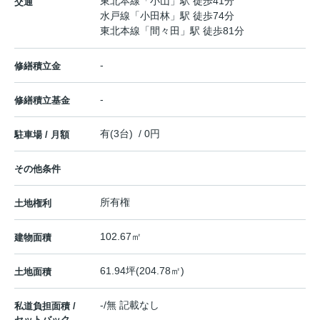
東北本線
「
小山
」駅 徒歩41分
交通
水戸線
「
小田林
」駅 徒歩74分
東北本線
「
間々田
」駅 徒歩81分
-
修繕積立金
-
修繕積立基金
有(3台) / 0円
駐車場 / 月額
その他条件
所有権
土地権利
102.67㎡
建物面積
61.94坪(204.78㎡)
土地面積
-/無 記載なし
私道負担面積 /
セットバック