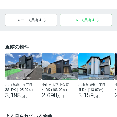
メールで共有する
LINEで共有する
近隣の物件
小山市大字中久喜
小山市城東１丁目
小山市城北４丁目
4LDK (103.09㎡)
4LDK (113.97㎡)
3SLDK (105.99㎡)
4
2,698
3,159
3,198
万円
万円
万円
よく見られている物件