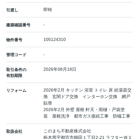
即時
引渡し
-
建築確認番号
105124310
物件番号
-
管理コード
2026年08月18日
取引条件の
有効期限
2026年2月 キッチン 浴室 トイレ 床 給湯器交
リフォーム
換 玄関ドア交換 インターホン交換 網戸
貼替
2026年2月 外壁 屋根 軒天・雨樋・戸袋塗
装 屋根洗浄 都市ガス接続工事 防蟻工事
このまち不動産株式会社
取扱会社
栃木県宇都宮市鶴田１丁目2-21 ラフターⅦ 1