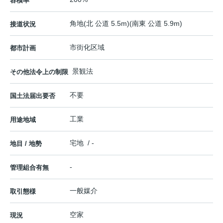
容積率
角地(北 公道 5.5m)(南東 公道 5.9m)
接道状況
市街化区域
都市計画
景観法
その他法令上の制限
不要
国土法届出要否
工業
用途地域
宅地 / -
地目 / 地勢
-
管理組合有無
一般媒介
取引態様
空家
現況