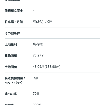
-
修繕積立基金
有(2台) / 0円
駐車場 / 月額
その他条件
所有権
土地権利
73.27㎡
建物面積
48.09坪(158.98㎡)
土地面積
-/無
私道負担面積 /
セットバック
70%
建ぺい率
200%