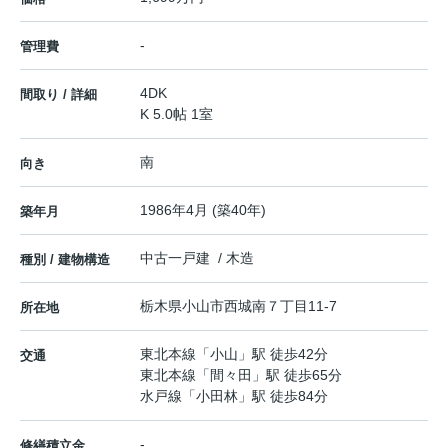
-
管理費
4DK
間取り / 詳細
K 5.0帖 1室
南
向き
1986年4月 (築40年)
築年月
中古一戸建 / 木造
種別 / 建物構造
栃木県
小山市
西城南
７丁目11-7
所在地
東北本線
「
小山
」駅 徒歩42分
交通
東北本線
「
間々田
」駅 徒歩65分
水戸線
「
小田林
」駅 徒歩84分
-
修繕積立金