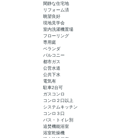
閑静な住宅地
リフォーム済
眺望良好
現地見学会
室内洗濯機置場
フローリング
専用庭
ベランダ
バルコニー
都市ガス
公営水道
公共下水
電気有
駐車2台可
ガスコンロ
コンロ２口以上
システムキッチン
コンロ３口
バス・トイレ別
追焚機能浴室
浴室乾燥機