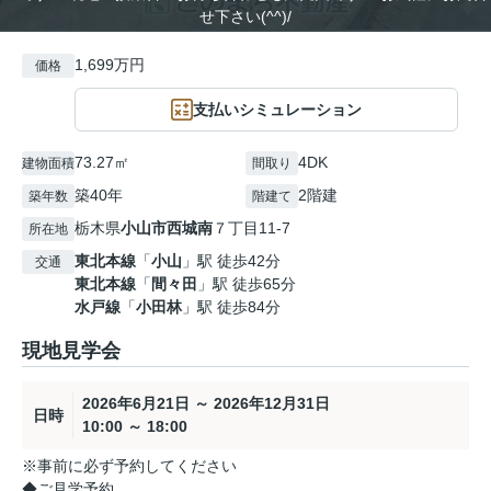
せ下さい(^^)/
1,699万円
価格
支払いシミュレーション
73.27㎡
4DK
建物面積
間取り
築40年
2階建
築年数
階建て
栃木県
小山市
西城南
７丁目11-7
所在地
東北本線
「
小山
」駅 徒歩42分
交通
東北本線
「
間々田
」駅 徒歩65分
水戸線
「
小田林
」駅 徒歩84分
現地見学会
2026年6月21日 ～ 2026年12月31日
日時
10:00 ～ 18:00
※事前に必ず予約してください
◆ご見学予約