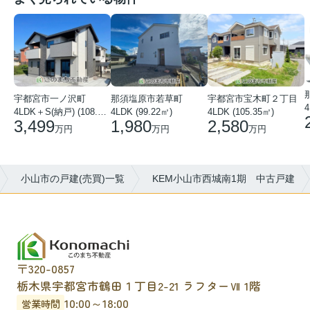
那須塩原市若草町
宇都宮市宝木町２丁目
宇都宮市一ノ沢町
4
4LDK (99.22㎡)
4LDK (105.35㎡)
4LDK＋S(納戸) (108.51㎡)
1,980
2,580
3,499
万円
万円
万円
小山市の戸建(売買)一覧
KEM小山市西城南1期 中古戸建
〒320-0857
栃木県宇都宮市鶴田１丁目2-21 ラフターⅦ 1階
10:00～18:00
営業時間