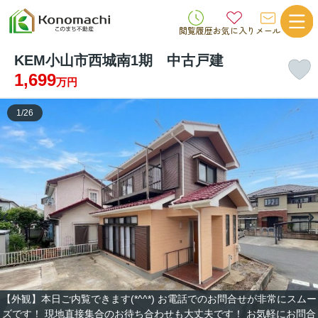
閲覧履歴
お気に入り
メール
KEM小山市西城南1期 中古戸建
1,699
万円
1
/
26
【外観】本日ご内覧できます(*^^*) お電話でのお問合せが非常にスムー
ズです！ 現地直接集合のお待ち合わせも大丈夫です！ お気軽にお問合