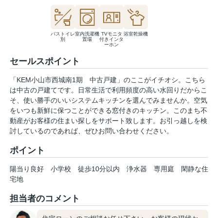
バストイレ
室内洗濯機
TVモニタ
浴室乾燥機
別
置場
付きインタ
ーホン
セールスポイント
「KEM小山市西城南1期 中古戸建」のここがイチオシ。こちら
は中古の戸建てです。日常生活で利用頻度の高い水回りだからこ
そ、使い勝手のいいシステムキッチンを選んでみませんか。空気
をいつも新鮮に保つことができる窓付きのキッチン。このまち不
動産がお客様の住まい探しをサポート致します。お引っ越しを検
討しているのであれば、ぜひお問い合わせください。
ポイント
陽当り良好
小学校
徒歩10分以内
浄水器
専用庭
閑静な住
宅地
担当者のコメント