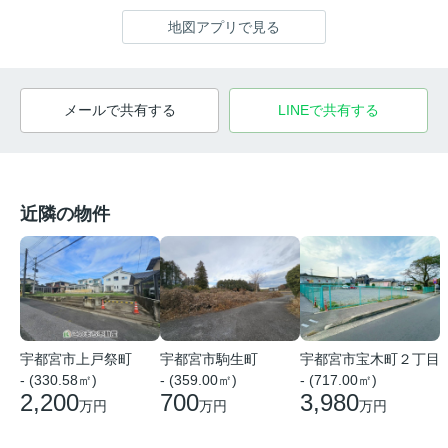
地図アプリで見る
メールで共有する
LINEで共有する
近隣の物件
宇都宮市上戸祭町
宇都宮市駒生町
宇都宮市宝木町２丁目
- (330.58㎡)
- (359.00㎡)
- (717.00㎡)
2,200
700
3,980
万円
万円
万円