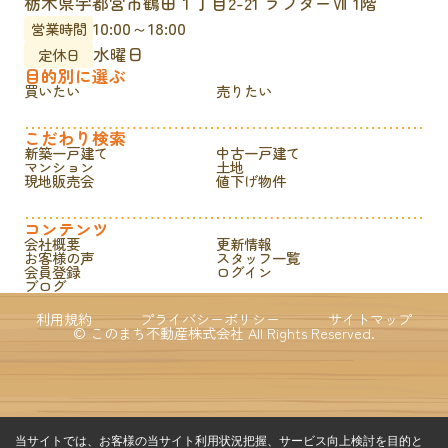
栃木県宇都宮市鶴田１丁目2-21 ラフターⅦ 1階
10:00～18:00
営業時間
水曜日
定休日
目的別に選ぶ
買いたい
売りたい
こだわり検索
新築一戸建て
中古一戸建て
マンション
土地
現地販売会
値下げ物件
コンテンツ
会社概要
更新情報
お客様の声
スタッフ一覧
会員登録
ログイン
ブログ
利用規約
プライバシーポリシー
サイトマップ
© このまち不動産株式会社 All Rights Reserved.
当サイトでは、お客様の当サイト利用状況把握、サービス向上検討を目的と