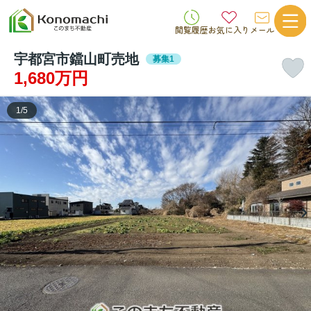
閲覧履歴
お気に入り
メール
宇都宮市鐺山町売地
募集1
1,680万円
1
/
5