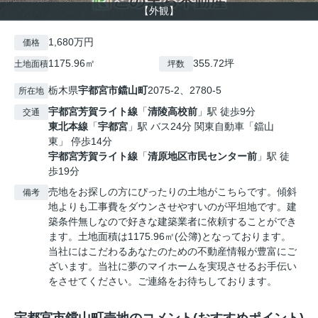
【外観】
1,680万円
価格
1175.96㎡
355.72坪
土地面積
坪数
栃木県
宇都宮市
鐺山町
2075-2、2780-5
所在地
宇都宮芳賀ライト線
「
清陵高校前
」駅 徒歩9分
交通
東北本線
「
宇都宮
」駅 バス24分 関東自動車「鐺山
東」 停歩14分
宇都宮芳賀ライト線
「
清原地区市民センター前
」駅 徒
歩19分
売地をお探しの方にぴったりの土地がこちらです。傾斜
備考
地よりも工事費をダウンさせやすいのが平坦地です。建
築条件無しなので好きな建築業者に依頼することができ
ます。土地面積は1175.96㎡(公簿)となっております。
当社にはこだわるあなたのための不動産情報が豊富にご
ざいます。当社に夢のマイホームを実現させるお手伝い
をさせてください。ご連絡をお待ちしております。