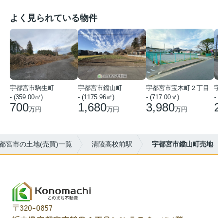
よく見られている物件
宇都宮市駒生町
宇都宮市鐺山町
宇都宮市宝木町２丁目
- (359.00㎡)
- (1175.96㎡)
- (717.00㎡)
-
700
1,680
3,980
万円
万円
万円
都宮市の土地(売買)一覧
清陵高校前駅
宇都宮市鐺山町売地
〒320-0857