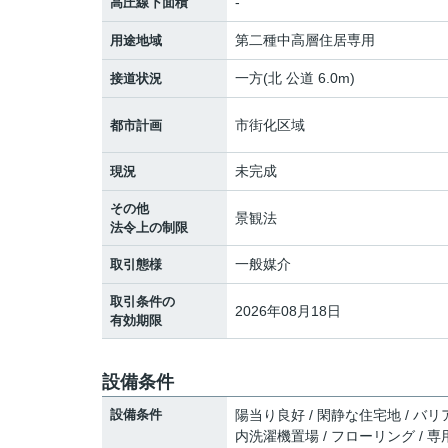
-
高圧線下面積
第二種中高層住居専用
用途地域
一方(北 公道 6.0m)
接道状況
市街化区域
都市計画
未完成
現況
その他
景観法
法令上の制限
一般媒介
取引態様
取引条件の
2026年08月18日
有効期限
設備条件
設備条件
陽当り良好 / 閑静な住宅地 / バリ
内洗濯機置場 / フローリング / 専用