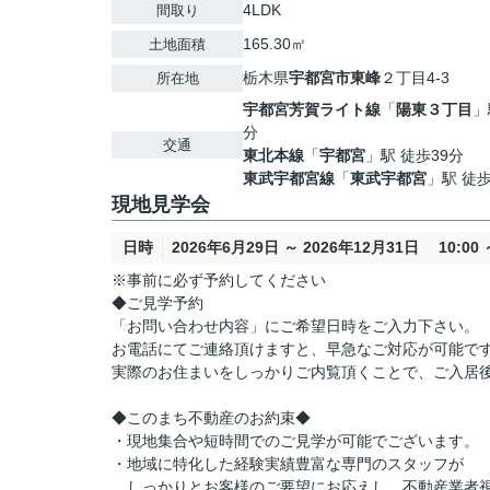
4LDK
間取り
165.30㎡
土地面積
栃木県
宇都宮市
東峰
２丁目4-3
所在地
宇都宮芳賀ライト線
「
陽東３丁目
」
分
交通
東北本線
「
宇都宮
」駅 徒歩39分
東武宇都宮線
「
東武宇都宮
」駅 徒歩
現地見学会
日時
2026年6月29日 ～ 2026年12月31日 10:00 ～
※事前に必ず予約してください
◆ご見学予約
「お問い合わせ内容」にご希望日時をご入力下さい。
お電話にてご連絡頂けますと、早急なご対応が可能で
実際のお住まいをしっかりご内覧頂くことで、ご入居
◆このまち不動産のお約束◆
・現地集合や短時間でのご見学が可能でございます。
・地域に特化した経験実績豊富な専門のスタッフが
しっかりとお客様のご要望にお応えし、不動産業者