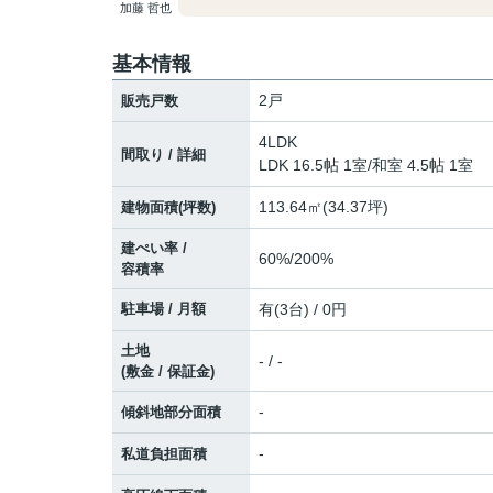
加藤 哲也
基本情報
2戸
販売戸数
4LDK
間取り / 詳細
LDK 16.5帖 1室
/
和室 4.5帖 1室
113.64㎡(34.37坪)
建物面積(坪数)
建ぺい率 /
60%/200%
容積率
駐車場 / 月額
有(3台) / 0円
土地
- / -
(敷金 / 保証金)
-
傾斜地部分面積
-
私道負担面積