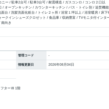
ニー / 駐車2台可 / 駐車3台可 / 耐震構造 / ガスコンロ / コンロ２口以
口 / オープンキッチン / カウンターキッチン / バス・トイレ別 / 追焚機
 洗面台 / 洗髪洗面化粧台 / トイレ２ヶ所 / 浴室１坪以上 / 浴室暖房 / 床下
ウォークインシューズクロゼット / 食品庫 / 収納豊富 / TVモニタ付インタ
/ 南向き
-
管理コード
2026年08月04日
情報更新日
ラフターⅦ 1階