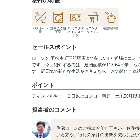
物件の特徴
バストイレ
室内洗濯機
TVモニタ付
カウンター
浴室乾燥機
別
置場
きインター
キッチン
ホン
セールスポイント
ローソン 平松本町下並塚店まで徒歩5分と近場にコン
です。今回紹介するのは、建物面積が113.64平米
す。新天地で新たな生活をお考えなら、お気軽にご連
ポイント
ディンプルキー
３口以上コンロ
南庭
土地50坪以
担当者のコメント
住宅ローンのご相談お任せ下さい。お客様
いる方や、毎月の家計の出費を減らしたい