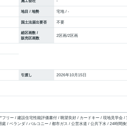
-
施工会社
宅地 / -
地目 / 地勢
不要
国土法届出要否
総区画数 /
2区画/2区画
販売区画数
2026年10月15日
引渡し
アフリー / 建設住宅性能評価書付 / 眺望良好 / カードキー / 現地見学会 /
庭 / ベランダ / バルコニー / 都市ガス / 公営水道 / 公共下水 / 24時間