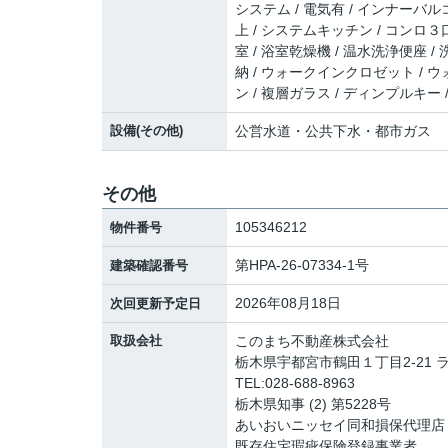
システム / 電気有 / インナーバルコ
上 / システムキッチン / コンロ３
室 / 浴室乾燥機 / 温水洗浄便座 /
納 / ウォークインクロゼット / 
ン / 複層ガラス / ディンプルキー 
設備(その他)
公営水道・公共下水・都市ガス
その他
105346212
物件番号
第HPA-26-07334-1号
建築確認番号
2026年08月18日
次回更新予定日
取扱会社
このまち不動産株式会社
栃木県宇都宮市鶴田１丁目2-21 
TEL:028-688-8963
栃木県知事 (2) 第5228号
あいおいニッセイ同和損保代理店
既存住宅瑕疵保険登録事業者