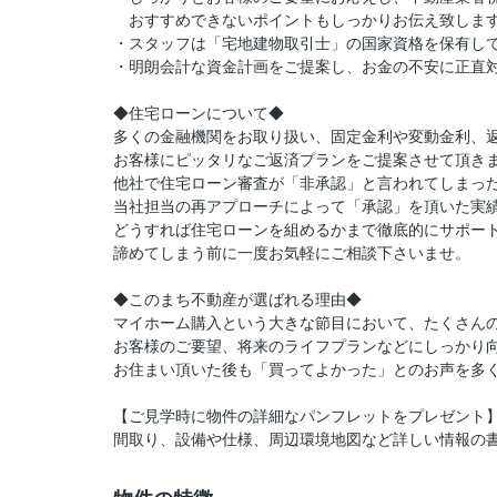
おすすめできないポイントもしっかりお伝え致しま
・スタッフは「宅地建物取引士」の国家資格を保有し
・明朗会計な資金計画をご提案し、お金の不安に正直
◆住宅ローンについて◆
多くの金融機関をお取り扱い、固定金利や変動金利、
お客様にピッタリなご返済プランをご提案させて頂き
他社で住宅ローン審査が「非承認」と言われてしまっ
当社担当の再アプローチによって「承認」を頂いた実
どうすれば住宅ローンを組めるかまで徹底的にサポー
諦めてしまう前に一度お気軽にご相談下さいませ。
◆このまち不動産が選ばれる理由◆
マイホーム購入という大きな節目において、たくさん
お客様のご要望、将来のライフプランなどにしっかり
お住まい頂いた後も「買ってよかった」とのお声を多
【ご見学時に物件の詳細なパンフレットをプレゼント
間取り、設備や仕様、周辺環境地図など詳しい情報の