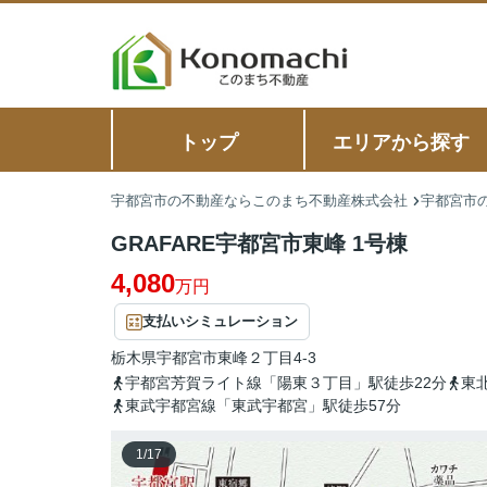
トップ
エリアから探す
宇都宮市の不動産ならこのまち不動産株式会社
宇都宮市の
GRAFARE宇都宮市東峰 1号棟
4,080
万円
支払いシミュレーション
栃木県
宇都宮市
東峰
２丁目4-3
宇都宮芳賀ライト線「陽東３丁目」駅徒歩22分
東
東武宇都宮線「東武宇都宮」駅徒歩57分
1
/
17