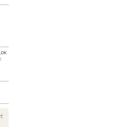
DK
ま
て