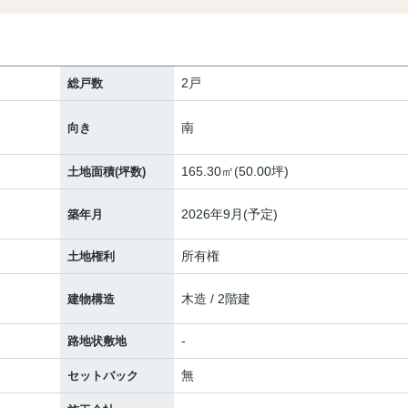
2戸
総戸数
南
向き
165.30㎡(50.00坪)
土地面積(坪数)
2026年9月(予定)
築年月
所有権
土地権利
木造 / 2階建
建物構造
-
路地状敷地
無
セットバック