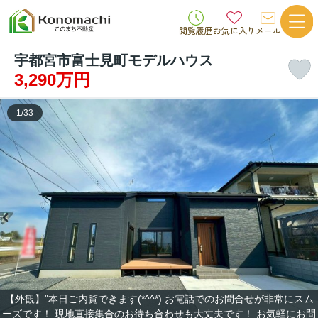
閲覧履歴
お気に入り
メール
宇都宮市富士見町モデルハウス
3,290万円
1
/
33
【外観】"本日ご内覧できます(*^^*) お電話でのお問合せが非常にスム
ーズです！ 現地直接集合のお待ち合わせも大丈夫です！ お気軽にお問