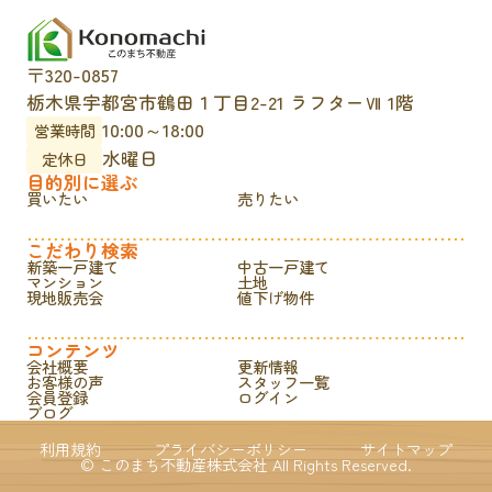
〒320-0857
栃木県宇都宮市鶴田１丁目2-21 ラフターⅦ 1階
10:00～18:00
営業時間
水曜日
定休日
目的別に選ぶ
買いたい
売りたい
こだわり検索
新築一戸建て
中古一戸建て
マンション
土地
現地販売会
値下げ物件
コンテンツ
会社概要
更新情報
お客様の声
スタッフ一覧
会員登録
ログイン
ブログ
利用規約
プライバシーポリシー
サイトマップ
© このまち不動産株式会社 All Rights Reserved.