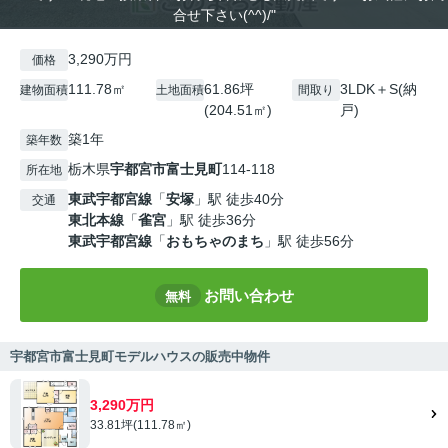
合せ下さい(^^)/"
3,290万円
価格
111.78㎡
61.86坪
3LDK＋S(納
建物面積
土地面積
間取り
(204.51㎡)
戸)
築1年
築年数
栃木県
宇都宮市
富士見町
114-118
所在地
東武宇都宮線
「
安塚
」駅 徒歩40分
交通
東北本線
「
雀宮
」駅 徒歩36分
東武宇都宮線
「
おもちゃのまち
」駅 徒歩56分
お問い合わせ
無料
宇都宮市富士見町モデルハウスの販売中物件
3,290万円
33.81坪(111.78㎡)