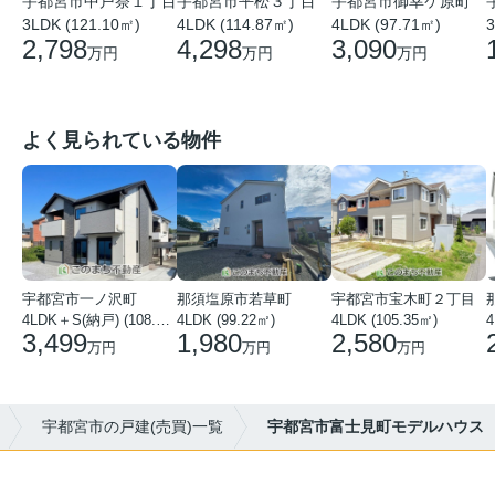
宇都宮市平松３丁目
宇都宮市中戸祭１丁目
宇都宮市御幸ケ原町
4LDK (114.87㎡)
3LDK (121.10㎡)
4LDK (97.71㎡)
3
4,298
2,798
3,090
万円
万円
万円
よく見られている物件
宇都宮市一ノ沢町
那須塩原市若草町
宇都宮市宝木町２丁目
4LDK＋S(納戸) (108.51㎡)
4LDK (99.22㎡)
4LDK (105.35㎡)
4
3,499
1,980
2,580
万円
万円
万円
宇都宮市の戸建(売買)一覧
宇都宮市富士見町モデルハウス