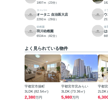
1807ｍ（23分）
1
スーパー
ド
オータニ 自治医大店
ウ
2292ｍ（29分）
2
幼稚園
保
羽川幼稚園
は
6534ｍ（82分）
6
よく見られている物件
宇都宮市操町
宇都宮市宮みらい
宇都宮
3LDK (82.54㎡)
3LDK (73.36㎡)
2LDK 
2,380
5,980
6,30
万円
万円