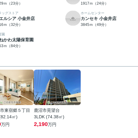
829ｍ（23分）
1917ｍ（24分）
ラッグストア
ホームセンター
エルシア 小金井店
カンセキ 小金井店
516ｍ（32分）
3845ｍ（49分）
育園
ねかわ太陽保育園
653ｍ（84分）
市東宿郷５丁目
鹿沼市晃望台
(82.14㎡)
3LDK (74.38㎡)
0
2,190
万円
万円