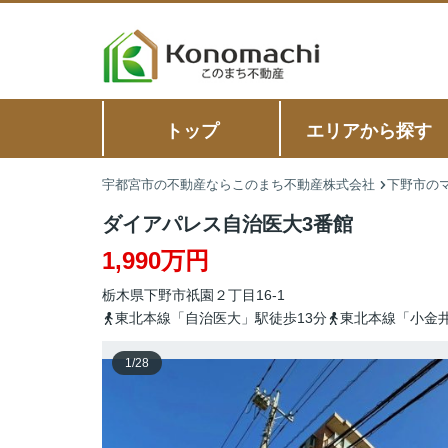
トップ
エリアから探す
宇都宮市の不動産ならこのまち不動産株式会社
下野市のマ
ダイアパレス自治医大3番館
1,990万円
栃木県
下野市
祇園
２丁目16-1
東北本線「自治医大」駅徒歩13分
東北本線「小金井
1
/
28