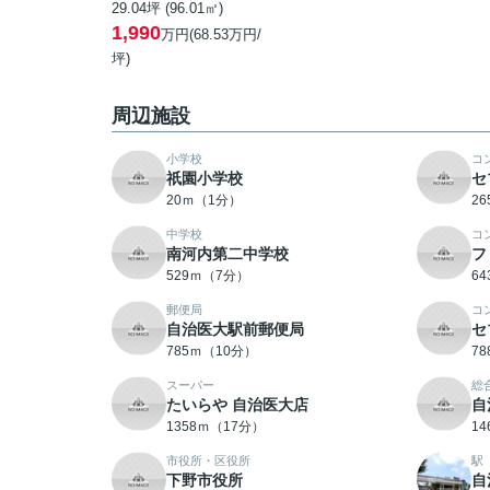
29.04坪 (96.01㎡)
1,990
万円(68.53万円/
坪)
周辺施設
小学校
コ
祇園小学校
セ
20ｍ（1分）
2
中学校
コ
南河内第二中学校
フ
529ｍ（7分）
6
郵便局
コ
自治医大駅前郵便局
セ
785ｍ（10分）
7
スーパー
総
たいらや 自治医大店
自
1358ｍ（17分）
1
市役所・区役所
駅
下野市役所
自