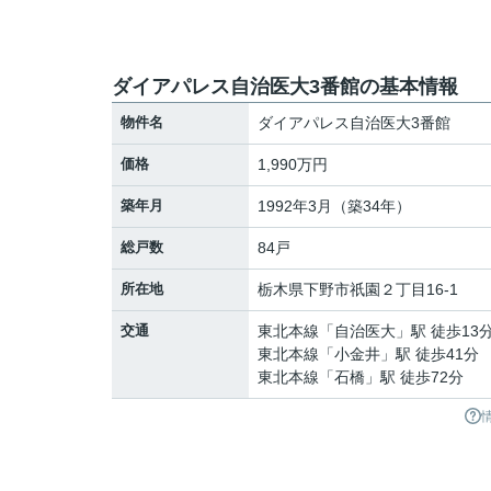
ダイアパレス自治医大3番館の基本情報
物件名
ダイアパレス自治医大3番館
価格
1,990万円
築年月
1992年3月（築34年）
総戸数
84戸
所在地
栃木県
下野市
祇園
２丁目16-1
交通
東北本線
「
自治医大
」駅 徒歩13
東北本線
「
小金井
」駅 徒歩41分
東北本線
「
石橋
」駅 徒歩72分