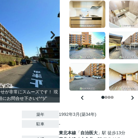
問合せが非常にスムーズです！ 現
お問合せ下さい(^^)/"
1992年3月(築34年)
築年
-
駐車
東北本線
「
自治医大
」駅 徒歩13分