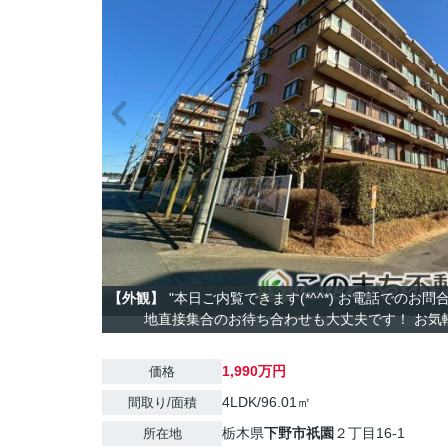
【外観】
"本日ご内覧できます(*^^*) お電話でのお
地直接集合のお待ち合わせも大丈夫です！ お気軽に
1,990万円
価格
4LDK/96.01㎡
間取り/面積
栃木県
下野市
祇園
２丁目16-1
所在地