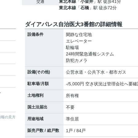
東北本線
「
小金井
」駅 徒歩41分
交通
東北本線
「
石橋
」駅 徒歩72分
ダイアパレス自治医大3番館の詳細情報
設備条件
閑静な住宅地
エレベーター
駐輪場
24時間緊急通報システム
防犯カメラ
設備(その他)
公営水道・公共下水・都市ガス
駐車場/月額
-/5,000円 空き状況は管理会社へ要確
分
土地権利
所有権
国土法届出
不要
情報の見方
用途地域
準住居
販売戸数 / 総戸数
1戸 / 84戸