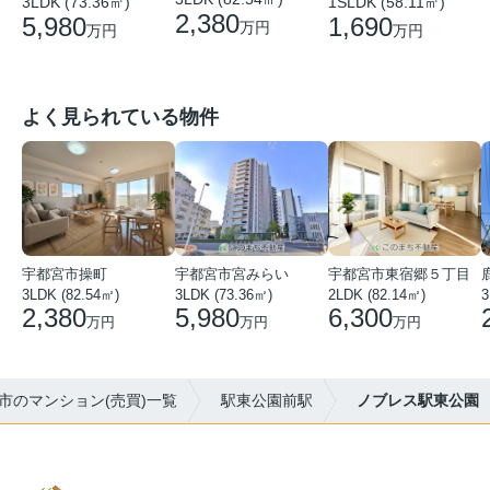
3LDK (73.36㎡)
1SLDK (58.11㎡)
2,380
5,980
1,690
万円
万円
万円
よく見られている物件
宇都宮市操町
宇都宮市宮みらい
宇都宮市東宿郷５丁目
3LDK (82.54㎡)
3LDK (73.36㎡)
2LDK (82.14㎡)
3
2,380
5,980
6,300
万円
万円
万円
市のマンション(売買)一覧
駅東公園前駅
ノブレス駅東公園