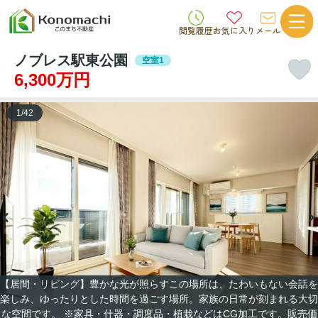
閲覧履歴
お気に入り
メール
ノブレス駅東公園
空室1
6,300万円
1
/
42
【居間・リビング】豊かな光が照らすこの場所は、たわいもない会話を
楽しみ、ゆったりとした時間を過ごす場所。家族の日常が刻まれる大切
な空間です。 ※家具・什器・調度品・植栽などはCG加工です。販売価