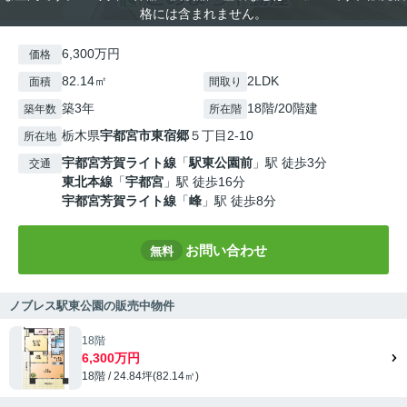
格には含まれません。
6,300万円
価格
82.14㎡
2LDK
面積
間取り
築3年
18階/20階建
築年数
所在階
栃木県
宇都宮市
東宿郷
５丁目2-10
所在地
宇都宮芳賀ライト線
「
駅東公園前
」駅 徒歩3分
交通
東北本線
「
宇都宮
」駅 徒歩16分
宇都宮芳賀ライト線
「
峰
」駅 徒歩8分
お問い合わせ
無料
ノブレス駅東公園の販売中物件
18階
6,300万円
18階 / 24.84坪(82.14㎡)