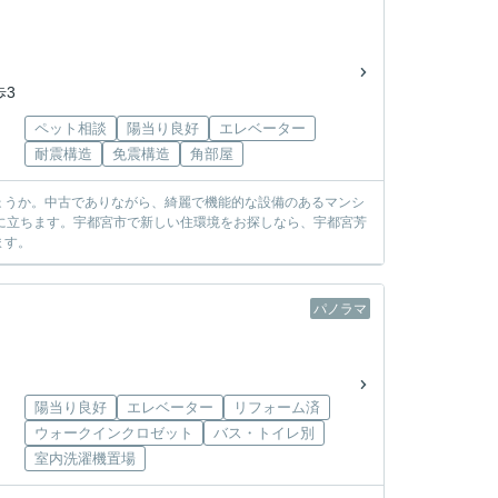
歩3
ペット相談
陽当り良好
エレベーター
耐震構造
免震構造
角部屋
ょうか。中古でありながら、綺麗で機能的な設備のあるマンシ
に立ちます。宇都宮市で新しい住環境をお探しなら、宇都宮芳
ます。
パノラマ
陽当り良好
エレベーター
リフォーム済
ウォークインクロゼット
バス・トイレ別
室内洗濯機置場