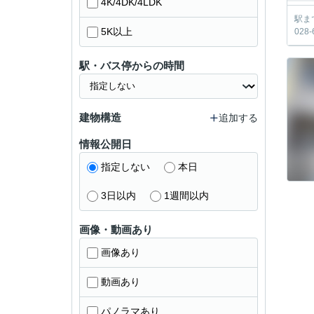
4K/4DK/4LDK
駅ま
5K以上
02
駅・バス停からの時間
建物構造
追加する
情報公開日
指定しない
本日
3日以内
1週間以内
画像・動画あり
画像あり
動画あり
パノラマあり