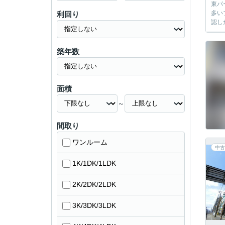
東パ
多い
利回り
認し
築年数
面積
～
間取り
ワンルーム
中古
1K/1DK/1LDK
2K/2DK/2LDK
3K/3DK/3LDK