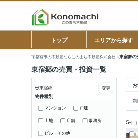
トップ
エリアから探す
東宿郷の
宇都宮市の不動産ならこのまち不動産株式会社
東宿郷の売買・投資一覧
お
東宿郷
変更
物件種別
鶴
マンション
戸建
土地
店舗
事務所
5
件（
ビル・その他