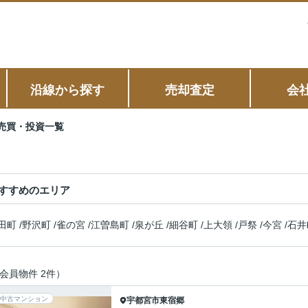
沿線から探す
売却査定
会
売買・投資一覧
すすめのエリア
田町
/
野沢町
/
雀の宮
/
江曽島町
/
泉が丘
/
細谷町
/
上大領
/
戸祭
/
今宮
/
石井
会員物件 2件）
中古マンション
宇都宮市
東宿郷