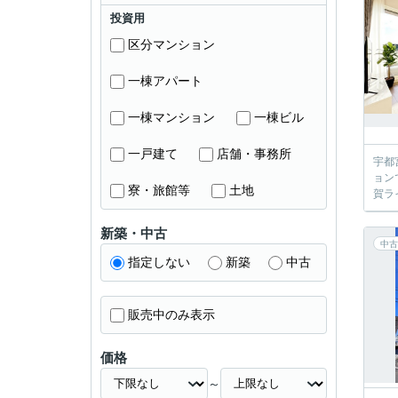
投資用
区分マンション
一棟アパート
一棟マンション
一棟ビル
一戸建て
店舗・事務所
宇都
ョン
寮・旅館等
土地
賀ラ
新築・中古
中古
指定しない
新築
中古
販売中のみ表示
価格
～