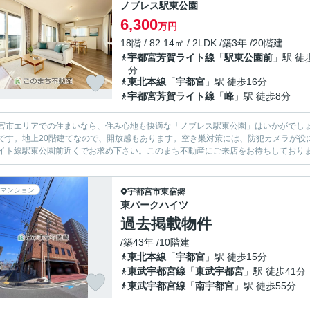
ノブレス駅東公園
6,300
万円
18階 / 82.14㎡ / 2LDK /築3年 /20階建
宇都宮芳賀ライト線
「
駅東公園前
」駅 徒
分
東北本線
「
宇都宮
」駅 徒歩16分
宇都宮芳賀ライト線
「
峰
」駅 徒歩8分
宮市エリアでの住まいなら、住み心地も快適な「ノブレス駅東公園」はいかがでし
です。地上20階建てなので、開放感もあります。空き巣対策には、防犯カメラが役
イト線駅東公園前近くでお求め下さい。このまち不動産にご来店をお待ちしており
マンション
宇都宮市
東宿郷
東パークハイツ
過去掲載物件
/築43年 /10階建
東北本線
「
宇都宮
」駅 徒歩15分
東武宇都宮線
「
東武宇都宮
」駅 徒歩41分
東武宇都宮線
「
南宇都宮
」駅 徒歩55分