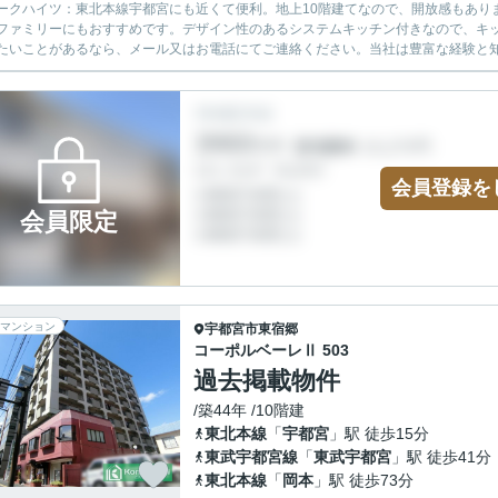
ークハイツ：東北本線宇都宮にも近くて便利。地上10階建てなので、開放感もありま
ファミリーにもおすすめです。デザイン性のあるシステムキッチン付きなので、キ
たいことがあるなら、メール又はお電話にてご連絡ください。当社は豊富な経験と知識
会員登録を
会員限定
マンション
宇都宮市
東宿郷
コーポルベーレⅡ 503
過去掲載物件
/築44年 /10階建
東北本線
「
宇都宮
」駅 徒歩15分
東武宇都宮線
「
東武宇都宮
」駅 徒歩41分
東北本線
「
岡本
」駅 徒歩73分