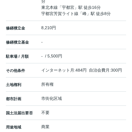
分
東北本線
「
宇都宮
」駅 徒歩16分
宇都宮芳賀ライト線
「
峰
」駅 徒歩8分
8,210円
修繕積立金
-
修繕積立基金
- / 5,500円
駐車場 / 月額
インターネット月:484円 自治会費月:300円
その他条件
所有権
土地権利
市街化区域
都市計画
不要
国土法届出要否
商業
用途地域