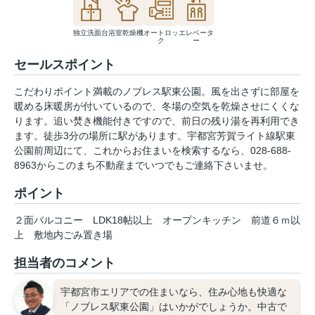
独立洗面台
浴室乾燥機
オートロッ
エレベータ
ク
ー
セールスポイント
こだわりポイント満載のノブレス駅東公園。風を出さずに部屋を
暖める床暖房が付いているので、冬場の空気を乾燥させにくくな
ります。追い焚き機能付きですので、前日の残り湯を再利用でき
ます。徒歩3分の場所に駅があります。宇都宮芳賀ライト線駅東
公園前周辺にて、これからお住まいを検索するなら、028-688-
8963からこのまち不動産までいつでもご連絡下さいませ。
ポイント
２面バルコニー
LDK18帖以上
オープンキッチン
前道６ｍ以
上
敷地内ごみ置き場
担当者のコメント
宇都宮市エリアでの住まいなら、住み心地も快適な
「ノブレス駅東公園」はいかがでしょうか。中古で