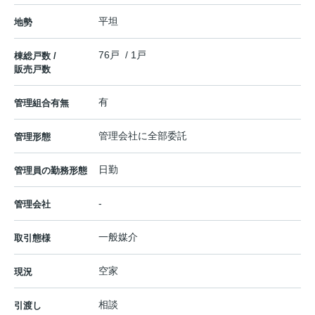
平坦
地勢
76戸 / 1戸
棟総戸数 /
販売戸数
有
管理組合有無
管理会社に全部委託
管理形態
日勤
管理員の勤務形態
-
管理会社
一般媒介
取引態様
空家
現況
相談
引渡し