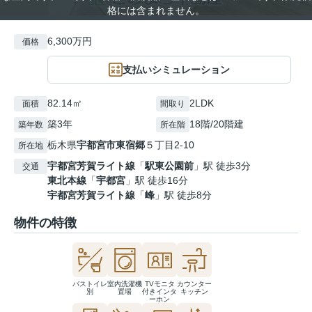
格には含まれません。
6,300万円
価格
支払いシミュレーション
82.14㎡
2LDK
面積
間取り
築3年
18階/20階建
築年数
所在階
栃木県
宇都宮市
東宿郷
５丁目2-10
所在地
宇都宮芳賀ライト線
「
駅東公園前
」駅 徒歩3分
交通
東北本線
「
宇都宮
」駅 徒歩16分
宇都宮芳賀ライト線
「
峰
」駅 徒歩8分
物件の特徴
バストイレ
室内洗濯機
TVモニタ
カウンター
別
置場
付きインタ
キッチン
ーホン