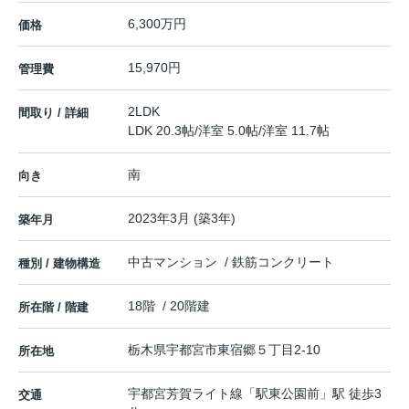
6,300万円
価格
15,970円
管理費
2LDK
間取り / 詳細
LDK 20.3帖
/
洋室 5.0帖
/
洋室 11.7帖
南
向き
2023年3月 (築3年)
築年月
中古マンション / 鉄筋コンクリート
種別 / 建物構造
18階 / 20階建
所在階 / 階建
栃木県
宇都宮市
東宿郷
５丁目2-10
所在地
宇都宮芳賀ライト線
「
駅東公園前
」駅 徒歩3
交通