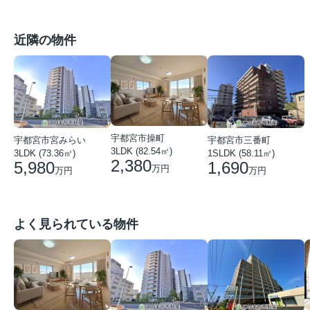
近隣の物件
宇都宮市操町
宇都宮市宮みらい
宇都宮市三番町
3LDK (82.54㎡)
3LDK (73.36㎡)
1SLDK (58.11㎡)
2,380
5,980
1,690
万円
万円
万円
よく見られている物件