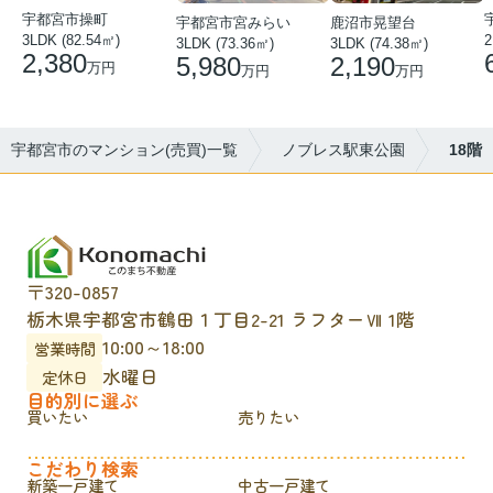
宇都宮市操町
宇都宮市宮みらい
鹿沼市晃望台
3LDK (82.54㎡)
2
3LDK (73.36㎡)
3LDK (74.38㎡)
2,380
5,980
2,190
万円
万円
万円
宇都宮市のマンション(売買)一覧
ノブレス駅東公園
18階
〒320-0857
栃木県宇都宮市鶴田１丁目2-21 ラフターⅦ 1階
10:00～18:00
営業時間
水曜日
定休日
目的別に選ぶ
買いたい
売りたい
こだわり検索
新築一戸建て
中古一戸建て