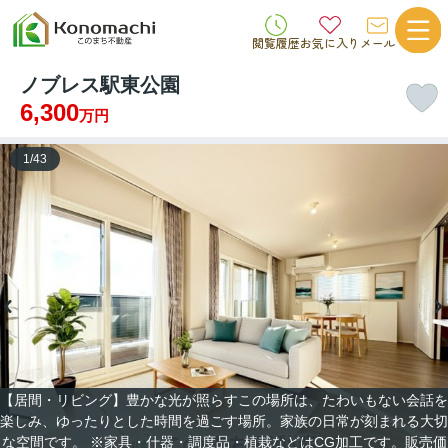
閲覧履歴
お気に入り
メール
ノブレス駅東公園
6,300
万円
1
/
43
【居間・リビング】豊かな光が照らすこの場所は、たわいもない会話を
楽しみ、ゆったりとした時間を過ごす場所。家族の日常が刻まれる大切
な空間です。 ※家具・什器・調度品・植栽などはCG加工です。販売価