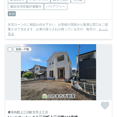
建設住宅性能評価書付
バリアフリー
新築
住宅ローンのご相談お任せ下さい。お客様の現状から最適な窓口をご提
案させて頂きます。お車の借り入れが残っている方や、毎月の...
もっと
見る
新築一戸建
河内郡上三川町大字上三川