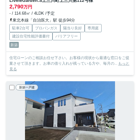
LiveleGarden.S上三川町上三川第11
2号棟
2,790
万円
- / 114.68㎡ / 4LDK /予定
東北本線「自治医大」駅 徒歩94分
駐車2台可
プロパンガス
陽当り良好
専用庭
建設住宅性能評価書付
バリアフリー
新築
住宅ローンのご相談お任せ下さい。お客様の現状から最適な窓口をご提
案させて頂きます。お車の借り入れが残っている方や、毎月の...
もっと
見る
新築一戸建