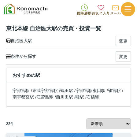
閲覧履歴
お気に入り
メール
東北本線 自治医大駅の売買・投資一覧
自治医大駅
変更
条件から探す
変更
おすすめの駅
宇都宮駅
/
東武宇都宮駅
/
鶴田駅
/
宇都宮駅東口駅
/
雀宮駅
/
南宇都宮駅
/
江曽島駅
/
西川田駅
/
峰駅
/
石橋駅
22
件