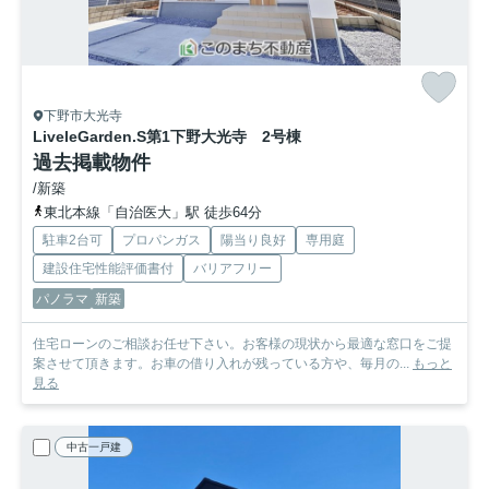
下野市大光寺
LiveleGarden.S第1下野大光寺 2号棟
過去掲載物件
/新築
東北本線「自治医大」駅 徒歩64分
駐車2台可
プロパンガス
陽当り良好
専用庭
建設住宅性能評価書付
バリアフリー
パノラマ
新築
住宅ローンのご相談お任せ下さい。お客様の現状から最適な窓口をご提
案させて頂きます。お車の借り入れが残っている方や、毎月の...
もっと
見る
中古一戸建