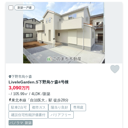
新築一戸建
下野市烏ケ森
LiveleGarden.S下野烏ケ森
4号棟
3,090
万円
- / 105.99㎡ / 4LDK /新築
東北本線「自治医大」駅 徒歩28分
駐車2台可
都市ガス
陽当り良好
専用庭
建設住宅性能評価書付
バリアフリー
パノラマ
新築