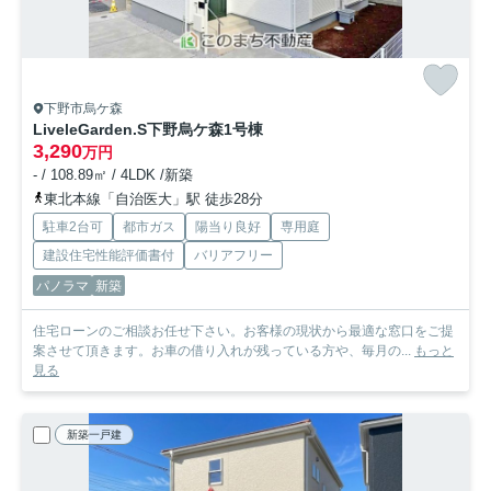
下野市烏ケ森
LiveleGarden.S下野烏ケ森
1号棟
3,290
万円
- / 108.89㎡ / 4LDK /新築
東北本線「自治医大」駅 徒歩28分
駐車2台可
都市ガス
陽当り良好
専用庭
建設住宅性能評価書付
バリアフリー
パノラマ
新築
住宅ローンのご相談お任せ下さい。お客様の現状から最適な窓口をご提
案させて頂きます。お車の借り入れが残っている方や、毎月の...
もっと
見る
新築一戸建