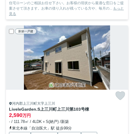
住宅ローンのご相談お任せ下さい。お客様の現状から最適な窓口をご提
案させて頂きます。お車の借り入れが残っている方や、毎月の...
もっと
見る
新築一戸建
河内郡上三川町大字上三川
LiveleGarden.S上三川町上三川第10
3号棟
2,590
万円
- / 111.78㎡ / 4LDK＋S(納戸) /新築
東北本線「自治医大」駅 徒歩99分