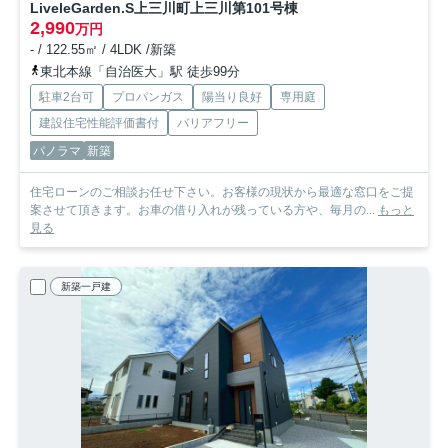
LiveleGarden.S上三川町上三川第10
1号棟
2,990
万円
- / 122.55㎡ / 4LDK /新築
東北本線「自治医大」駅 徒歩99分
駐車2台可
プロパンガス
陽当り良好
専用庭
建設住宅性能評価書付
バリアフリー
パノラマ
新築
住宅ローンのご相談お任せ下さい。お客様の現状から最適な窓口をご提
案させて頂きます。お車の借り入れが残っている方や、毎月の...
もっと
見る
新築一戸建