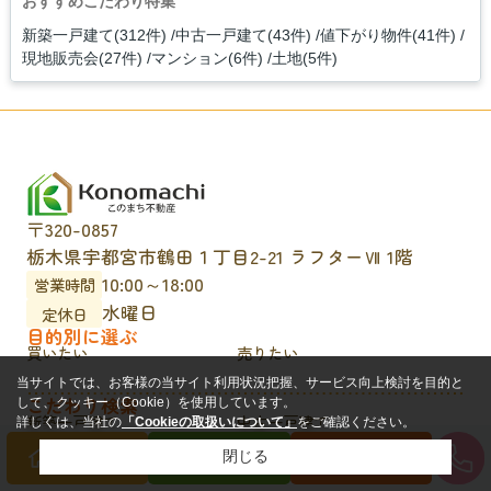
おすすめこだわり特集
新築一戸建て(312件)
中古一戸建て(43件)
値下がり物件(41件)
現地販売会(27件)
マンション(6件)
土地(5件)
〒320-0857
栃木県宇都宮市鶴田１丁目2-21 ラフターⅦ 1階
10:00～18:00
営業時間
水曜日
定休日
目的別に選ぶ
買いたい
売りたい
当サイトでは、お客様の当サイト利用状況把握、サービス向上検討を目的と
こだわり検索
して、クッキー（Cookie）を使用しています。
新築一戸建て
中古一戸建て
詳しくは、当社の
「Cookieの取扱いについて」
をご確認ください。
マンション
土地
現地販売会
値下げ物件
閉じる
買いたい方
売りたい方
来店予約