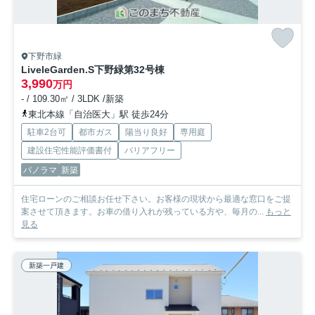
下野市緑
LiveleGarden.S下野緑第3
2号棟
3,990
万円
- / 109.30㎡ / 3LDK /新築
東北本線「自治医大」駅 徒歩24分
駐車2台可
都市ガス
陽当り良好
専用庭
建設住宅性能評価書付
バリアフリー
パノラマ
新築
住宅ローンのご相談お任せ下さい。お客様の現状から最適な窓口をご提
案させて頂きます。お車の借り入れが残っている方や、毎月の...
もっと
見る
新築一戸建