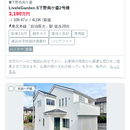
下野市烏ケ森
LiveleGarden.S下野烏ケ森
2号棟
3,190
万円
- / 108.47㎡ / 4LDK /新築
東北本線「自治医大」駅 徒歩28分
駐車2台可
都市ガス
陽当り良好
専用庭
建設住宅性能評価書付
バリアフリー
パノラマ
新築
住宅ローンのご相談お任せ下さい。お客様の現状から最適な窓口をご提
案させて頂きます。お車の借り入れが残っている方や、毎月の...
もっと
見る
新築一戸建