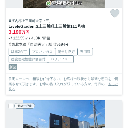
河内郡上三川町大字上三川
LiveleGarden.S上三川町上三川第11
1号棟
3,190
万円
- / 122.55㎡ / 4LDK /新築
東北本線「自治医大」駅 徒歩94分
駐車2台可
プロパンガス
陽当り良好
専用庭
建設住宅性能評価書付
バリアフリー
新築
住宅ローンのご相談お任せ下さい。お客様の現状から最適な窓口をご提
案させて頂きます。お車の借り入れが残っている方や、毎月の...
もっと
見る
新築一戸建