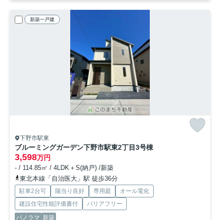
新築一戸建
下野市駅東
ブルーミングガーデン下野市駅東2丁目
3号棟
3,598
万円
- / 114.85㎡ / 4LDK＋S(納戸) /新築
東北本線「自治医大」駅 徒歩36分
駐車2台可
陽当り良好
専用庭
オール電化
建設住宅性能評価書付
バリアフリー
パノラマ
新築