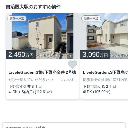
自治医大駅のおすすめ物件
新築一戸建
新築一戸建
2,490
3,090
万円
万円
LiveleGarden.S第6下野小金井 2号棟
LiveleGarden.S下野
ぜひ一度見ていただきたい、「LiveleGarden.S第6下野小金井 2号棟」です。国分寺小学校が通学範囲内、学校まで徒歩5分。システムキッチンは使いやすく汚れにくいのでご好評です。東北本線小金井周辺で、素敵な暮らしが送れる戸建てをこのまち不動産がご提供致します。028-688-8963から遠慮なくご依頼下さい。
下野市小金井３丁目
下野市烏ケ森２丁目
4LDK＋S(納戸) (112.61㎡)
4LDK (105.99㎡)