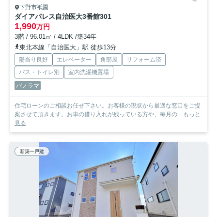
下野市祇園
ダイアパレス自治医大3番館
301
1,990
万円
3階 / 96.01㎡ / 4LDK /築34年
東北本線「自治医大」駅 徒歩13分
陽当り良好
エレベーター
角部屋
リフォーム済
バス・トイレ別
室内洗濯機置場
パノラマ
住宅ローンのご相談お任せ下さい。お客様の現状から最適な窓口をご提
案させて頂きます。お車の借り入れが残っている方や、毎月の...
もっと
見る
新築一戸建