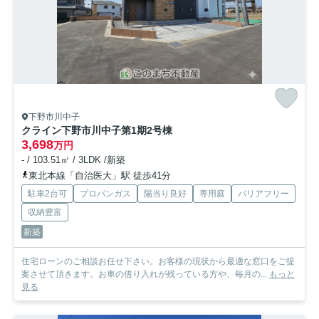
下野市川中子
クライン下野市川中子第1期
2号棟
3,698
万円
- / 103.51㎡ / 3LDK /新築
東北本線「自治医大」駅 徒歩41分
駐車2台可
プロパンガス
陽当り良好
専用庭
バリアフリー
収納豊富
新築
住宅ローンのご相談お任せ下さい。お客様の現状から最適な窓口をご提
案させて頂きます。お車の借り入れが残っている方や、毎月の...
もっと
見る