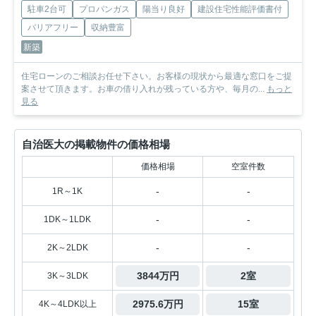
駐車2台可
プロパンガス
陽当り良好
建設住宅性能評価書付
バリアフリー
収納豊富
新築
住宅ローンのご相談お任せ下さい。お客様の現状から最適な窓口をご提
案させて頂きます。お車の借り入れが残っている方や、毎月の...
もっと
見る
自治医大の掲載物件の価格相場
価格相場
空室件数
-
-
1R～1K
-
-
1DK～1LDK
-
-
2K～2LDK
3844万円
2室
3K～3LDK
2975.6万円
15室
4K～4LDK以上