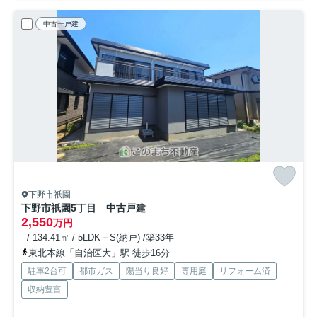
中古一戸建
下野市祇園
下野市祇園5丁目 中古戸建
2,550
万円
- / 134.41㎡ / 5LDK＋S(納戸) /築33年
東北本線「自治医大」駅 徒歩16分
駐車2台可
都市ガス
陽当り良好
専用庭
リフォーム済
収納豊富