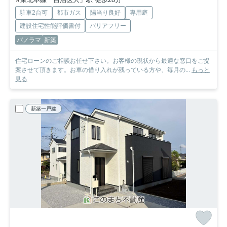
駐車2台可
都市ガス
陽当り良好
専用庭
建設住宅性能評価書付
バリアフリー
パノラマ
新築
住宅ローンのご相談お任せ下さい。お客様の現状から最適な窓口をご提
案させて頂きます。お車の借り入れが残っている方や、毎月の...
もっと
見る
新築一戸建