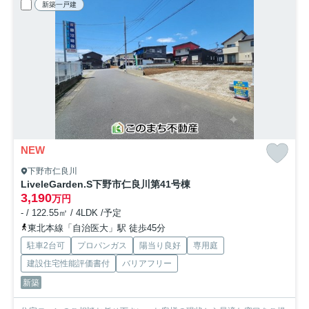
新築一戸建
NEW
下野市仁良川
LiveleGarden.S下野市仁良川第4
1号棟
3,190
万円
- / 122.55㎡ / 4LDK /予定
東北本線「自治医大」駅 徒歩45分
駐車2台可
プロパンガス
陽当り良好
専用庭
建設住宅性能評価書付
バリアフリー
新築