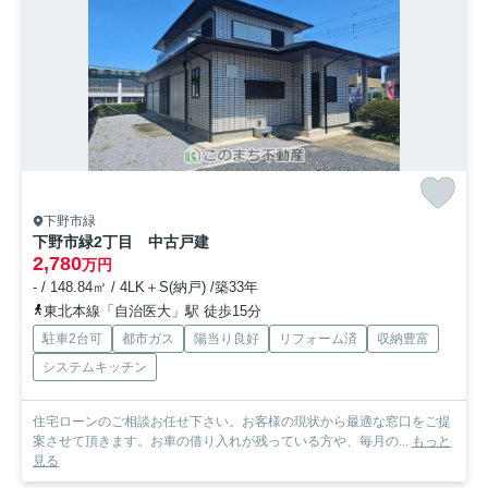
下野市緑
下野市緑2丁目 中古戸建
2,780
万円
- / 148.84㎡ / 4LK＋S(納戸) /築33年
東北本線「自治医大」駅 徒歩15分
駐車2台可
都市ガス
陽当り良好
リフォーム済
収納豊富
システムキッチン
住宅ローンのご相談お任せ下さい。お客様の現状から最適な窓口をご提
案させて頂きます。お車の借り入れが残っている方や、毎月の...
もっと
見る