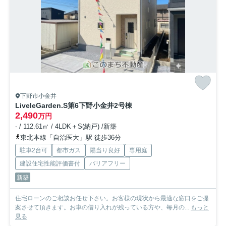
下野市小金井
LiveleGarden.S第6下野小金井
2号棟
2,490
万円
- / 112.61㎡ / 4LDK＋S(納戸) /新築
東北本線「自治医大」駅 徒歩36分
駐車2台可
都市ガス
陽当り良好
専用庭
建設住宅性能評価書付
バリアフリー
新築
住宅ローンのご相談お任せ下さい。お客様の現状から最適な窓口をご提
案させて頂きます。お車の借り入れが残っている方や、毎月の...
もっと
見る