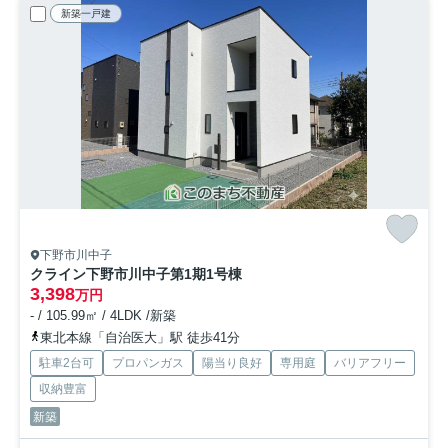
新築一戸建
下野市川中子
クライン下野市川中子第1期
1号棟
3,398
万円
- / 105.99㎡ / 4LDK /新築
東北本線「自治医大」駅 徒歩41分
駐車2台可
プロパンガス
陽当り良好
専用庭
バリアフリー
収納豊富
新築