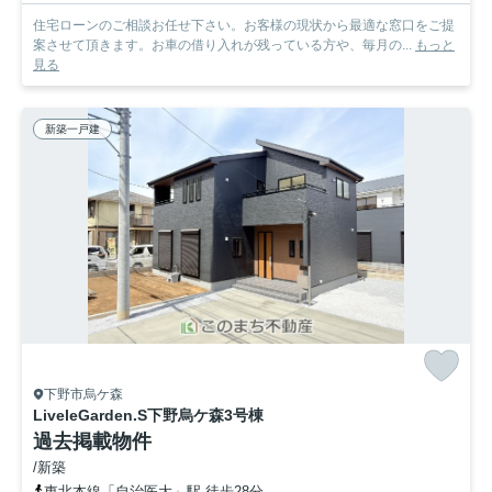
住宅ローンのご相談お任せ下さい。お客様の現状から最適な窓口をご提
案させて頂きます。お車の借り入れが残っている方や、毎月の...
もっと
見る
新築一戸建
下野市烏ケ森
LiveleGarden.S下野烏ケ森
3号棟
過去掲載物件
/新築
東北本線「自治医大」駅 徒歩28分