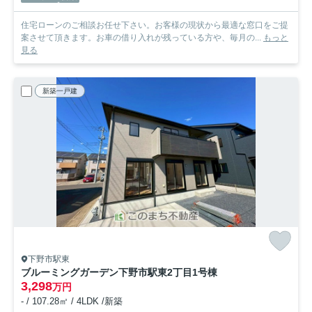
住宅ローンのご相談お任せ下さい。お客様の現状から最適な窓口をご提
案させて頂きます。お車の借り入れが残っている方や、毎月の...
もっと
見る
新築一戸建
下野市駅東
ブルーミングガーデン下野市駅東2丁目
1号棟
3,298
万円
- / 107.28㎡ / 4LDK /新築