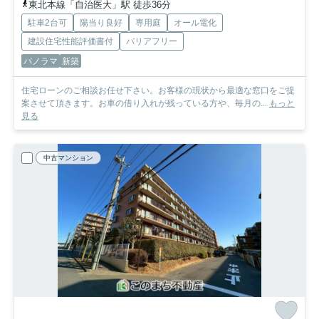
東北本線「自治医大」駅 徒歩36分
駐車2台可
陽当り良好
専用庭
オール電化
建設住宅性能評価書付
バリアフリー
パノラマ
新築
住宅ローンのご相談お任せ下さい。お客様の現状から最適な窓口をご提
案させて頂きます。お車の借り入れが残っている方や、毎月の...
もっと
見る
中古マンション