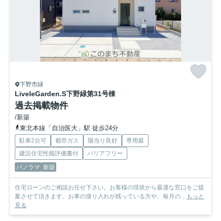
下野市緑
LiveleGarden.S下野緑第3
1号棟
過去掲載物件
/新築
東北本線「自治医大」駅 徒歩24分
駐車2台可
都市ガス
陽当り良好
専用庭
建設住宅性能評価書付
バリアフリー
パノラマ
新築
住宅ローンのご相談お任せ下さい。お客様の現状から最適な窓口をご提
案させて頂きます。お車の借り入れが残っている方や、毎月の...
もっと
見る