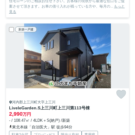
住宅ローンのご相談お任せ下さい。お客様の現状から最適な窓口をご提
案させて頂きます。お車の借り入れが残っている方や、毎月の...
もっと
見る
新築一戸建
河内郡上三川町大字上三川
LiveleGarden.S上三川町上三川第11
3号棟
2,990
万円
- / 108.47㎡ / 4LDK＋S(納戸) /新築
東北本線「自治医大」駅 徒歩94分
駐車2台可
プロパンガス
陽当り良好
専用庭