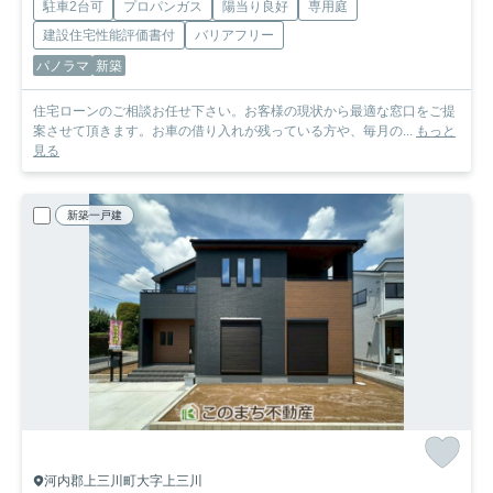
駐車2台可
プロパンガス
陽当り良好
専用庭
建設住宅性能評価書付
バリアフリー
パノラマ
新築
住宅ローンのご相談お任せ下さい。お客様の現状から最適な窓口をご提
案させて頂きます。お車の借り入れが残っている方や、毎月の...
もっと
見る
新築一戸建
河内郡上三川町大字上三川