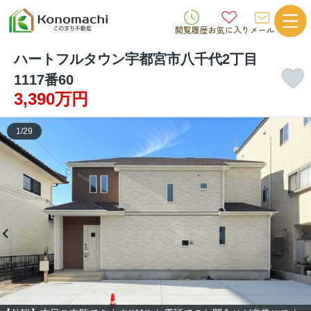
閲覧履歴
お気に入り
メール
ハートフルタウン宇都宮市八千代2丁目
1117番60
3,390万円
1
/
29