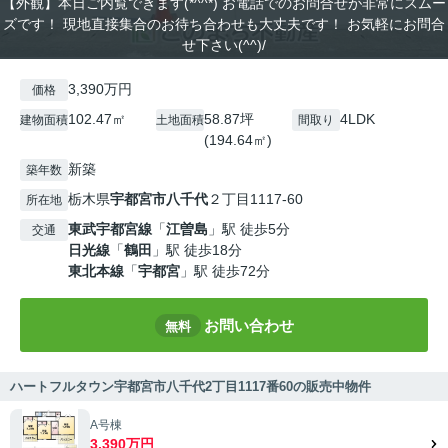
【外観】本日ご内覧できます(*^^*) お電話でのお問合せが非常にスムー
ズです！ 現地直接集合のお待ち合わせも大丈夫です！ お気軽にお問合
せ下さい(^^)/
3,390万円
価格
102.47㎡
58.87坪
4LDK
建物面積
土地面積
間取り
(194.64㎡)
新築
築年数
栃木県
宇都宮市
八千代
２丁目1117-60
所在地
東武宇都宮線
「
江曽島
」駅 徒歩5分
交通
日光線
「
鶴田
」駅 徒歩18分
東北本線
「
宇都宮
」駅 徒歩72分
お問い合わせ
無料
ハートフルタウン宇都宮市八千代2丁目1117番60の販売中物件
A号棟
3,390万円