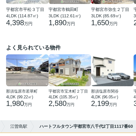
宇都宮市平松３丁目
宇都宮市鶴田町
宇都宮市弥生２丁目
4LDK (114.87㎡)
3LDK (112.61㎡)
3
3LDK (85.69㎡)
4,398
1,890
1,650
万円
万円
万円
よく見られている物件
那須塩原市若草町
宇都宮市宝木町２丁目
那須塩原市関谷
4LDK (99.22㎡)
4LDK (105.35㎡)
4LDK (96.05㎡)
1,980
2,580
2,199
万円
万円
万円
江曽島駅
ハートフルタウン宇都宮市八千代2丁目1117番60