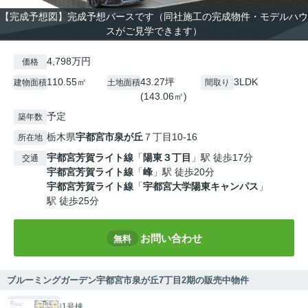
【完成予想図】完成予想パースです（同社施工の完成物件・モデルハウ
スがご見学できます）
4,798万円
価格
110.55㎡
43.27坪
3LDK
建物面積
土地面積
間取り
(143.06㎡)
予定
築年数
栃木県
宇都宮市
泉が丘
７丁目10-16
所在地
宇都宮芳賀ライト線
「
陽東３丁目
」駅 徒歩17分
交通
宇都宮芳賀ライト線
「
峰
」駅 徒歩20分
宇都宮芳賀ライト線
「
宇都宮大学陽東キャンパス
」
駅 徒歩25分
お問い合わせ
無料
ブルーミングガーデン宇都宮市泉が丘7丁目2期の販売中物件
1号棟