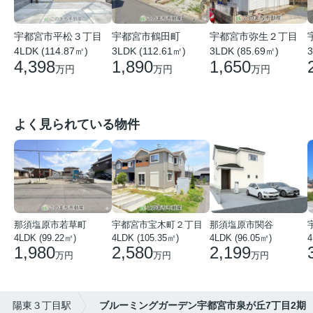
宇都宮市平松３丁目
宇都宮市鶴田町
宇都宮市弥生２丁目
4LDK (114.87㎡)
3LDK (112.61㎡)
3
3LDK (85.69㎡)
4,398
1,890
1,650
万円
万円
万円
よく見られている物件
那須塩原市若草町
宇都宮市宝木町２丁目
那須塩原市関谷
4LDK (99.22㎡)
4LDK (105.35㎡)
4LDK (96.05㎡)
1,980
2,580
2,199
万円
万円
万円
陽東３丁目駅
ブルーミングガーデン宇都宮市泉が丘7丁目2期