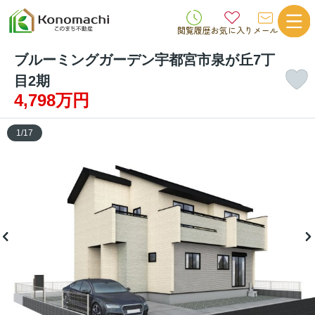
閲覧履歴
お気に入り
メール
ブルーミングガーデン宇都宮市泉が丘7丁
目2期
4,798万円
1
/
17