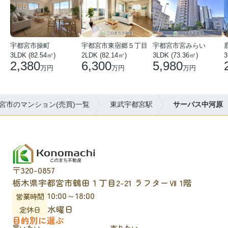
宇都宮市操町
宇都宮市東宿郷５丁目
宇都宮市宮みらい
3LDK (82.54㎡)
2LDK (82.14㎡)
3LDK (73.36㎡)
3
2,380
6,300
5,980
万円
万円
万円
宮市のマンション(売買)一覧
東武宇都宮駅
サーパス中河原
〒320-0857
栃木県宇都宮市鶴田１丁目2-21 ラフターⅦ 1階
10:00～18:00
営業時間
水曜日
定休日
目的別に選ぶ
買いたい
売りたい