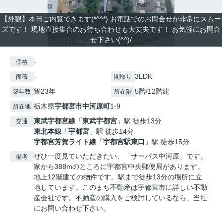
【外観】本日ご内覧できます(*^^*) お電話でのお問合せが非常にスムー
ズです！ 現地直接集合のお待ち合わせも大丈夫です！ お気軽にお問合
せ下さい(^^)/
-
価格
-
3LDK
面積
間取り
築23年
5階/12階建
築年数
所在階
栃木県
宇都宮市
中河原町
1-9
所在地
東武宇都宮線
「
東武宇都宮
」駅 徒歩13分
交通
東北本線
「
宇都宮
」駅 徒歩14分
宇都宮芳賀ライト線
「
宇都宮駅東口
」駅 徒歩15分
ぜひ一度見ていただきたい、「サーパス中河原」です。
備考
家から388mのところに宇都宮中央郵便局があります。
地上12階建ての物件です。駅まで徒歩13分の場所に立
地しています。このまち不動産は宇都宮市に詳しい不動
産会社です。不動産の購入をご検討しているなら、当社
にお問い合わせ下さい。