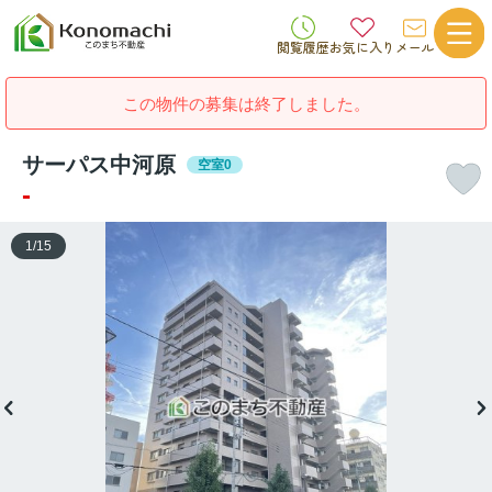
閲覧履歴
お気に入り
メール
この物件の募集は終了しました。
サーパス中河原
空室0
-
1
/
15