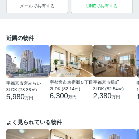
メールで共有する
LINEで共有する
近隣の物件
宇都宮市東宿郷５丁目
宇都宮市操町
宇都宮市宮みらい
2LDK (82.14㎡)
3LDK (82.54㎡)
3LDK (73.36㎡)
1
6,300
2,380
5,980
万円
万円
万円
よく見られている物件