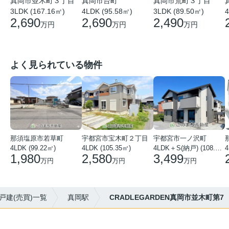
真岡市並木町３丁目
真岡市台町
真岡市荒町３丁目
3LDK (167.16㎡)
4LDK (95.58㎡)
3LDK (89.50㎡)
4
2,690
2,690
2,490
万円
万円
万円
よく見られている物件
那須塩原市若草町
宇都宮市宝木町２丁目
宇都宮市一ノ沢町
4LDK (99.22㎡)
4LDK (105.35㎡)
4LDK＋S(納戸) (108.51㎡)
4
1,980
2,580
3,499
万円
万円
万円
戸建(売買)一覧
真岡駅
CRADLEGARDEN真岡市並木町第7