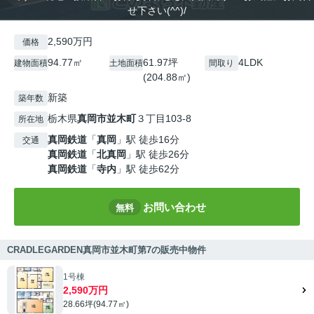
せ下さい(^^)/
2,590万円
価格
94.77㎡
61.97坪
4LDK
建物面積
土地面積
間取り
(204.88㎡)
新築
築年数
栃木県
真岡市
並木町
３丁目103-8
所在地
真岡鉄道
「
真岡
」駅 徒歩16分
交通
真岡鉄道
「
北真岡
」駅 徒歩26分
真岡鉄道
「
寺内
」駅 徒歩62分
お問い合わせ
無料
CRADLEGARDEN真岡市並木町第7の販売中物件
1号棟
2,590万円
28.66坪(94.77㎡)