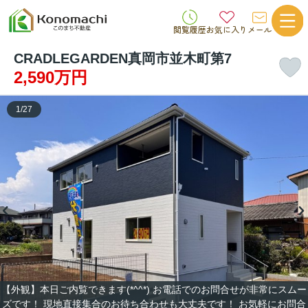
閲覧履歴
お気に入り
メール
CRADLEGARDEN真岡市並木町第7
2,590万円
1
/
27
【外観】本日ご内覧できます(*^^*) お電話でのお問合せが非常にスムー
ズです！ 現地直接集合のお待ち合わせも大丈夫です！ お気軽にお問合