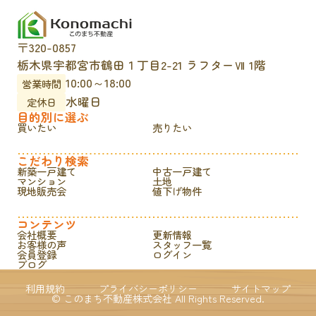
〒320-0857
栃木県宇都宮市鶴田１丁目2-21 ラフターⅦ 1階
10:00～18:00
営業時間
水曜日
定休日
目的別に選ぶ
買いたい
売りたい
こだわり検索
新築一戸建て
中古一戸建て
マンション
土地
現地販売会
値下げ物件
コンテンツ
会社概要
更新情報
お客様の声
スタッフ一覧
会員登録
ログイン
ブログ
利用規約
プライバシーポリシー
サイトマップ
© このまち不動産株式会社 All Rights Reserved.