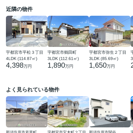
近隣の物件
宇都宮市平松３丁目
宇都宮市鶴田町
宇都宮市弥生２丁目
4LDK (114.87㎡)
3LDK (112.61㎡)
3
3LDK (85.69㎡)
4,398
1,890
1,650
万円
万円
万円
よく見られている物件
那須塩原市若草町
宇都宮市宝木町２丁目
那須塩原市関谷