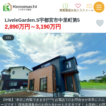
閲覧履歴
お気に入り
メール
LiveleGarden.S宇都宮市中里町第5
2,890万円～3,190万円
1
/
31
【外観】"本日ご内覧できます(*^^*) お電話でのお問合せが非常にスム
ーズです！ 現地直接集合のお待ち合わせも大丈夫です！ お気軽にお問