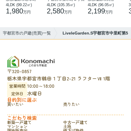
4LDK (99.22㎡)
4LDK (105.35㎡)
4LDK (96.05㎡)
3
1,980
2,580
2,199
万円
万円
万円
宇都宮市の戸建(売買)一覧
LiveleGarden.S宇都宮市中里町第5
〒320-0857
栃木県宇都宮市鶴田１丁目2-21 ラフターⅦ 1階
10:00～18:00
営業時間
水曜日
定休日
目的別に選ぶ
買いたい
売りたい
こだわり検索
新築一戸建て
中古一戸建て
マンション
土地
現地販売会
値下げ物件