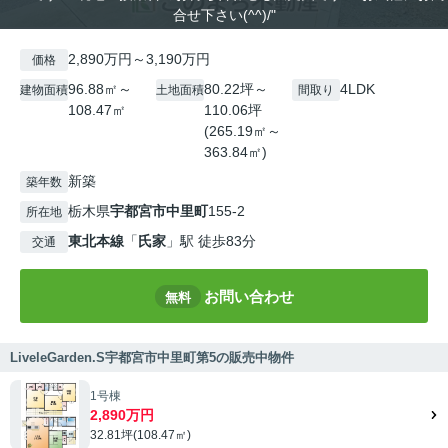
合せ下さい(^^)/"
2,890万円～3,190万円
価格
96.88㎡～
80.22坪～
4LDK
建物面積
土地面積
間取り
108.47㎡
110.06坪
(265.19㎡～
363.84㎡)
新築
築年数
栃木県
宇都宮市
中里町
155-2
所在地
東北本線
「
氏家
」駅 徒歩83分
交通
お問い合わせ
無料
LiveleGarden.S宇都宮市中里町第5の販売中物件
1号棟
2,890万円
32.81坪(108.47㎡)