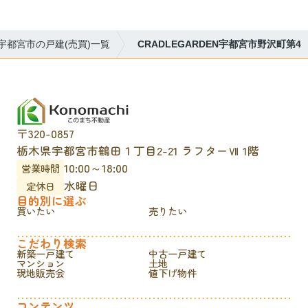
宇都宮市の戸建(売買)一覧
CRADLEGARDEN宇都宮市野沢町第4
〒320-0857
栃木県宇都宮市鶴田１丁目2-21 ラフターⅦ 1階
10:00～18:00
営業時間
水曜日
定休日
目的別に選ぶ
買いたい
売りたい
こだわり検索
新築一戸建て
中古一戸建て
マンション
土地
現地販売会
値下げ物件
コンテンツ