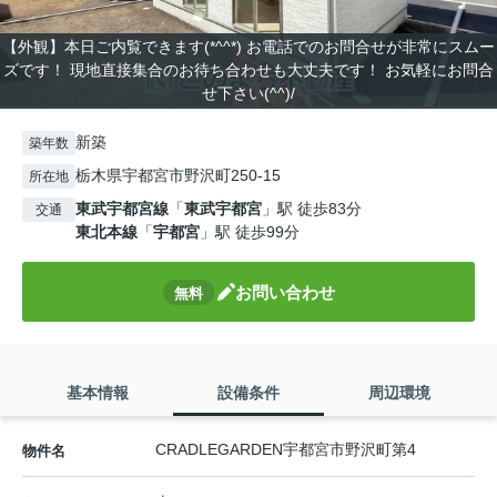
【外観】本日ご内覧できます(*^^*) お電話でのお問合せが非常にスムー
ズです！ 現地直接集合のお待ち合わせも大丈夫です！ お気軽にお問合
せ下さい(^^)/
新築
築年数
栃木県宇都宮市野沢町250-15
所在地
東武宇都宮線
「
東武宇都宮
」駅 徒歩83分
交通
東北本線
「
宇都宮
」駅 徒歩99分
お問い合わせ
無料
基本情報
設備条件
周辺環境
CRADLEGARDEN宇都宮市野沢町第4
物件名