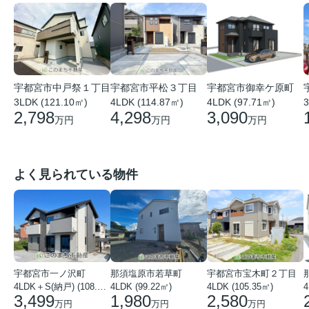
宇都宮市平松３丁目
宇都宮市中戸祭１丁目
宇都宮市御幸ケ原町
4LDK (114.87㎡)
3LDK (121.10㎡)
4LDK (97.71㎡)
3
4,298
2,798
3,090
万円
万円
万円
よく見られている物件
宇都宮市一ノ沢町
那須塩原市若草町
宇都宮市宝木町２丁目
4LDK＋S(納戸) (108.51㎡)
4LDK (99.22㎡)
4LDK (105.35㎡)
4
3,499
1,980
2,580
万円
万円
万円