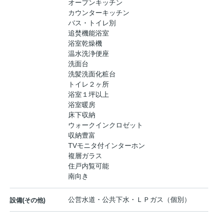
オープンキッチン
カウンターキッチン
バス・トイレ別
追焚機能浴室
浴室乾燥機
温水洗浄便座
洗面台
洗髪洗面化粧台
トイレ２ヶ所
浴室１坪以上
浴室暖房
床下収納
ウォークインクロゼット
収納豊富
TVモニタ付インターホン
複層ガラス
住戸内覧可能
南向き
公営水道・公共下水・ＬＰガス（個別）
設備(その他)