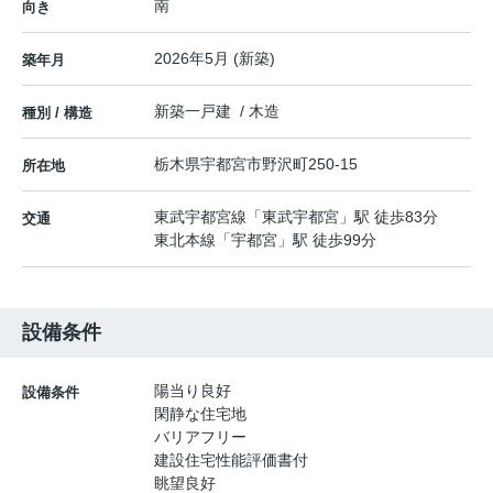
南
向き
2026年5月 (新築)
築年月
新築一戸建 / 木造
種別 / 構造
栃木県
宇都宮市
野沢町
250-15
所在地
東武宇都宮線
「
東武宇都宮
」駅 徒歩83分
交通
東北本線
「
宇都宮
」駅 徒歩99分
設備条件
陽当り良好
設備条件
閑静な住宅地
バリアフリー
建設住宅性能評価書付
眺望良好